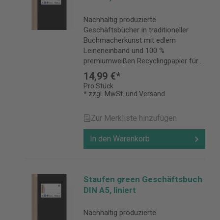
Nachhaltig produzierte
Geschäftsbücher in traditioneller
Buchmacherkunst mit edlem
Leineneinband und 100 %
premiumweißen Recyclingpapier für
alle, die ihre handschriftlichen Notizen
14,99 €*
für lange Zeit sicher aufbewahren
Pro Stück
möchten.
* zzgl. MwSt. und Versand
Zur Merkliste hinzufügen
In den Warenkorb
Staufen green Geschäftsbuch
DIN A5, liniert
Nachhaltig produzierte