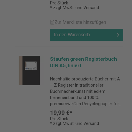
für lange Zeit sicher aufbewahren
Pro Stück
möchten.
* zzgl. MwSt. und Versand
Zur Merkliste hinzufügen
In den Warenkorb
Staufen green Registerbuch
DIN A5, liniert
Nachhaltig produzierte Bücher mit A
– Z Register in traditioneller
Buchmacherkunst mit edlem
Leineneinband und 100 %
premiumweißen Recyclingpapier für
alle, die ihre handschriftlichen Notizen
19,99 €*
für lange Zeit sicher aufbewahren
Pro Stück
möchten.
* zzgl. MwSt. und Versand