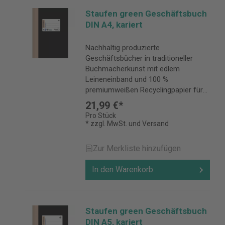
Staufen green Geschäftsbuch
DIN A4, kariert
Nachhaltig produzierte
Geschäftsbücher in traditioneller
Buchmacherkunst mit edlem
Leineneinband und 100 %
premiumweißen Recyclingpapier für
alle, die ihre handschriftlichen Notizen
21,99 €*
für lange Zeit sicher aufbewahren
Pro Stück
möchten.
* zzgl. MwSt. und Versand
Zur Merkliste hinzufügen
In den Warenkorb
Staufen green Geschäftsbuch
DIN A5, kariert