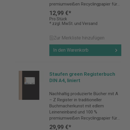
premiumweißen Recyclingpapier für
alle, die ihre handschriftlichen Notizen
12,99 €*
für lange Zeit sicher aufbewahren
Pro Stück
möchten.
* zzgl. MwSt. und Versand
Zur Merkliste hinzufügen
In den Warenkorb
Staufen green Registerbuch
DIN A4, liniert
Nachhaltig produzierte Bücher mit A
– Z Register in traditioneller
Buchmacherkunst mit edlem
Leineneinband und 100 %
premiumweißen Recyclingpapier für
alle, die ihre handschriftlichen Notizen
29,99 €*