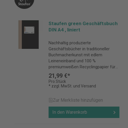
Staufen green Geschäftsbuch
DIN A4 , liniert
Nachhaltig produzierte
Geschäftsbücher in traditioneller
Buchmacherkunst mit edlem
Leineneinband und 100 %
premiumweißen Recyclingpapier für
alle, die ihre handschriftlichen Notizen
21,99 €*
für lange Zeit sicher aufbewahren
Pro Stück
möchten.
* zzgl. MwSt. und Versand
Zur Merkliste hinzufügen
In den Warenkorb