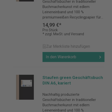
Geschäftsbücher in traditioneller
Buchmacherkunst mit edlem
Leineneinband und 100 %
premiumweißen Recyclingpapier für
alle, die ihre handschriftlichen Notizen
14,99 €*
für lange Zeit sicher aufbewahren
Pro Stück
möchten.
* zzgl. MwSt. und Versand
Zur Merkliste hinzufügen
In den Warenkorb
Staufen green Geschäftsbuch
DIN A6, kariert
Nachhaltig produzierte
Geschäftsbücher in traditioneller
Buchmacherkunst mit edlem
Leineneinband und 100 %