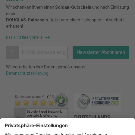
Wir schenken Ihnen einen
Soldan-Gutschein
und nach Einlösung
einen
DOUGLAS-Gutschein
. Jetzt anmelden – shoppen – Angebote
erhalten!
Das sind Ihre Vorteile
@
Newsletter Abonnieren
Wir verarbeiten Ihre Daten gemäß unserer
Datenschutzerklärung
.