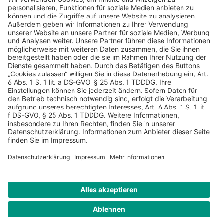
AGB
Datenschutz
Impressum
Sicherheitshinweis
Compliance
© 2026 Hans Soldan GmbH, alle Rechte vorbehalten. Das
Angebot ist für Industrie, Handel, freien Berufe zur Verwendung
in der selbständigen oder gewerblichen Tätigkeit bestimmt. *
Netto-Preise zzgl. gesetzlich gültiger MwSt., zzgl.
Versandkostenpauschale - ausgenommen Literatur-Artikel.
Sichere Daten dank SSL-Verschlüsselung.