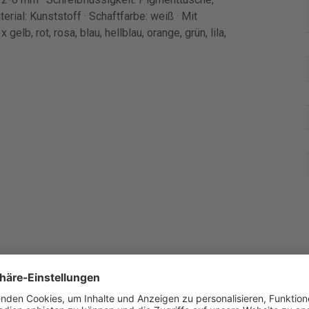
erial: Kunststoff · Schaftfarbe: weiß · Mit
 gelb, rot, rosa, blau, hellblau, orange, grün, lila,