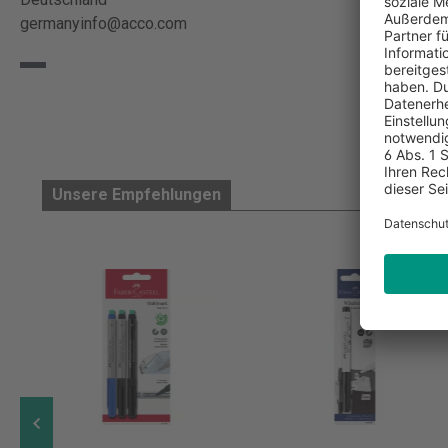
germanyinfo@acco.com
Unsere Empfehlungen