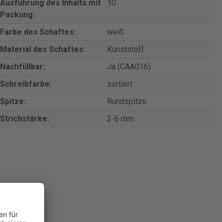
Ausführung des Inhalts mit
10
Packung:
Farbe des Schaftes:
weiß
Material des Schaftes:
Kunststoff
Nachfüllbar:
Ja (CAA016)
Schreibfarbe:
sortiert
Spitze:
Rundspitze
Strichstärke:
2-6 mm