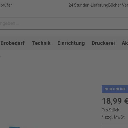
sprüfer
24 Stunden-Lieferung
Bücher Ver
ürobedarf
Technik
Einrichtung
Druckerei
Ak
r
NUR ONLINE
18,99 
Pro Stück
* zzgl. MwSt.