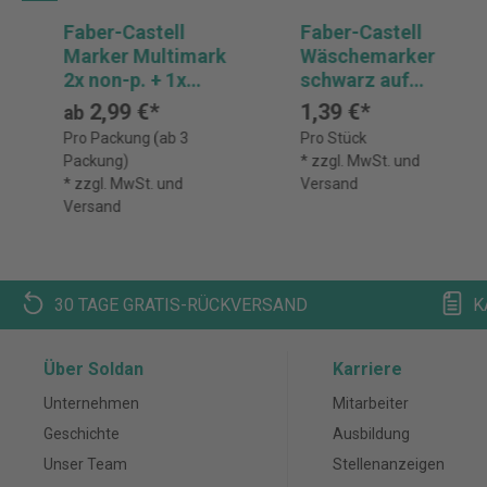
Faber-Castell
Faber-Castell
Marker Multimark
Wäschemarker
2x non-p. + 1x
schwarz auf
perm BK
Blisterkarte
2,99 €*
1,39 €*
ab
Pro Packung (ab 3
Pro Stück
Packung)
* zzgl. MwSt. und
* zzgl. MwSt. und
Versand
Versand
30 TAGE GRATIS-RÜCKVERSAND
K
Über Soldan
Karriere
Unternehmen
Mitarbeiter
Geschichte
Ausbildung
Unser Team
Stellenanzeigen