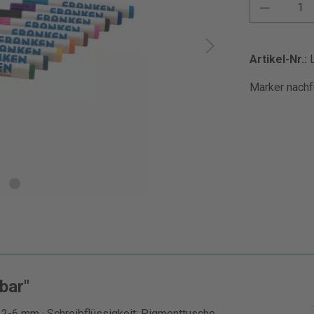
Artikel-Nr.:
Marker nachfü
bar"
 2-6 mm · Schreibflüssigkeit: Pigmenttusche,