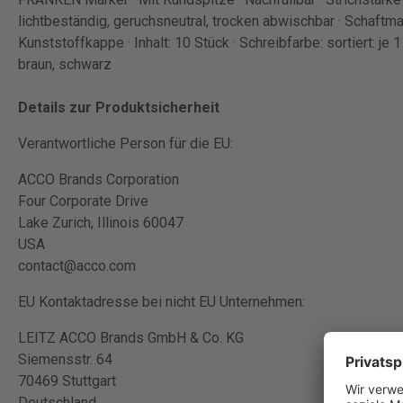
lichtbeständig, geruchsneutral, trocken abwischbar · Schaftmat
Kunststoffkappe · Inhalt: 10 Stück · Schreibfarbe: sortiert: je 1 x
braun, schwarz
Details zur Produktsicherheit
Verantwortliche Person für die EU:
ACCO Brands Corporation
Four Corporate Drive
Lake Zurich, Illinois 60047
USA
contact@acco.com
EU Kontaktadresse bei nicht EU Unternehmen:
LEITZ ACCO Brands GmbH & Co. KG
Siemensstr. 64
70469 Stuttgart
Deutschland