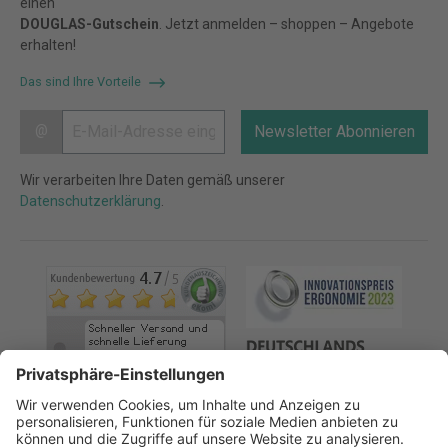
einen
DOUGLAS-Gutschein
. Jetzt anmelden – shoppen – Angebote
erhalten!
Das sind Ihre Vorteile
@
Newsletter Abonnieren
Wir verarbeiten Ihre Daten gemäß unserer
Datenschutzerklärung
.