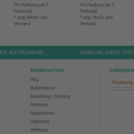
Symbol, 25.4 mm x
Symbol, 25.4 mm x
Pro Packung (ab 5
Pro Packung (ab 5
43.2 mm, 50
43.2 mm, 50
Packung)
Packung)
Haftstreifen/Spen
Haftstreifen/Spen
* zzgl. MwSt. und
* zzgl. MwSt. und
der, 1
der, 1
Versand
Versand
Spender/Packung
Spender/Packung
AUF AUF RECHNUNG
BERATUNG DIREKT VOR 
Kundenservice
Zahlungsa
FAQ
Außendienst
Bestellung / Zahlung
Retouren
Reparaturen
Standorte
Werbung