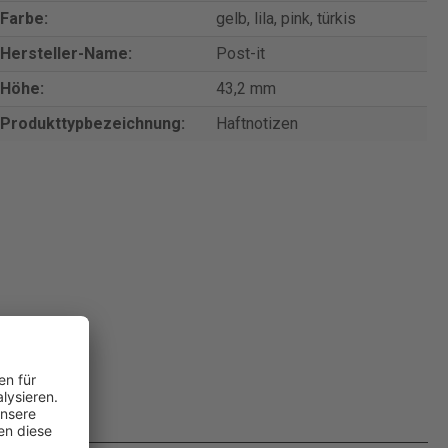
Farbe:
gelb, lila, pink, türkis
Hersteller-Name:
Post-it
Höhe:
43,2 mm
Produkttypbezeichnung:
Haftnotizen