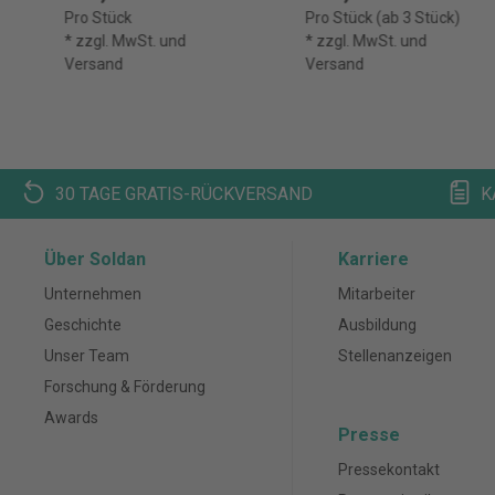
Rot und Gelb, 66
Pro Stück
Pro Stück (ab 3 Stück)
Haftstreifen/Spen
* zzgl. MwSt. und
* zzgl. MwSt. und
der, 1
Versand
Versand
Spender/Packung
30 TAGE GRATIS-RÜCKVERSAND
K
Über Soldan
Karriere
Unternehmen
Mitarbeiter
Geschichte
Ausbildung
Unser Team
Stellenanzeigen
Forschung & Förderung
Awards
Presse
Pressekontakt