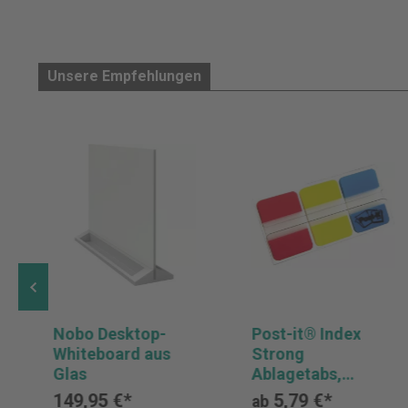
Unsere Empfehlungen
Nobo Desktop-
Post-it® Index
Whiteboard aus
Strong
Glas
Ablagetabs,
Standard, Blau,
149,95 €*
5,79 €*
ab