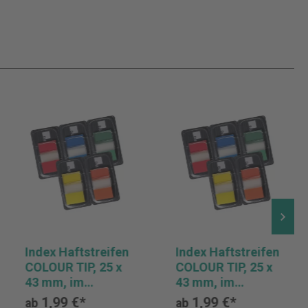
Index Haftstreifen
Index Haftstreifen
COLOUR TIP, 25 x
COLOUR TIP, 25 x
43 mm, im
43 mm, im
Einzelspender
Einzelspender
1,99 €*
1,99 €*
ab
ab