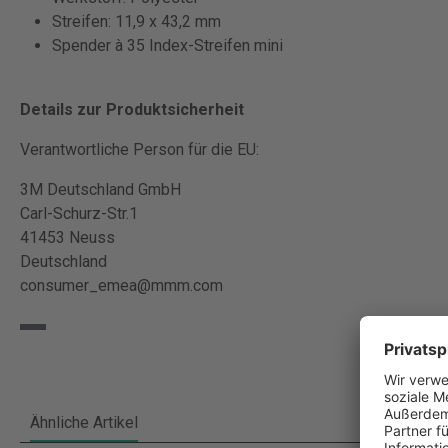
Streifen: 11,9 x 43,2 mm
Spender à 35 Index-Streifen mini
Details zur Produktsicherheit
Verantwortliche Person für die EU:
3M Deutschland GmbH
Carl-Schurz-Str.1
41453 Neuss
Deutschland
consumer_emea@mmm.com
Ähnliche Artikel