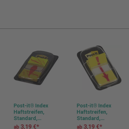
Post-it® Index
Post-it® Index
Haftstreifen,
Haftstreifen,
Standard,
Standard,
Ausrufezeichen-
Ausrufezeichen-
3,19 €*
3,19 €*
ab
ab