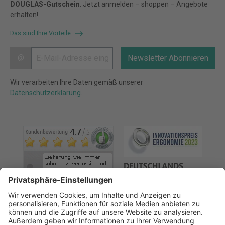
DOUGLAS-Gutschein
. Jetzt anmelden – shoppen – Angebote
erhalten!
Das sind Ihre Vorteile
@
Newsletter Abonnieren
Wir verarbeiten Ihre Daten gemäß unserer
Datenschutzerklärung
.