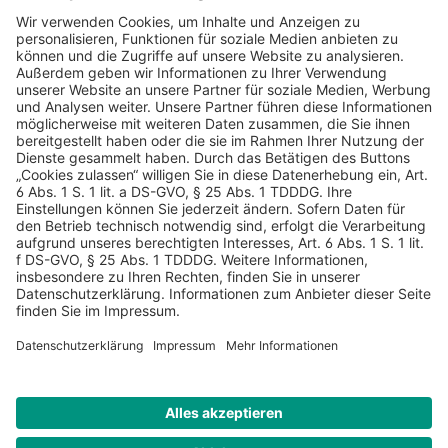
AGB
Datenschutz
Impressum
Sicherheitshinweis
Compliance
© 2026 Hans Soldan GmbH, alle Rechte vorbehalten. Das
Angebot ist für Industrie, Handel, freien Berufe zur Verwendung
in der selbständigen oder gewerblichen Tätigkeit bestimmt. *
Netto-Preise zzgl. gesetzlich gültiger MwSt., zzgl.
Versandkostenpauschale - ausgenommen Literatur-Artikel.