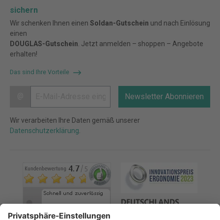
sichern
Wir schenken Ihnen einen
Soldan-Gutschein
und nach Einlösung
einen
DOUGLAS-Gutschein
. Jetzt anmelden – shoppen – Angebote
erhalten!
Das sind Ihre Vorteile
@
Newsletter Abonnieren
Wir verarbeiten Ihre Daten gemäß unserer
Datenschutzerklärung
.