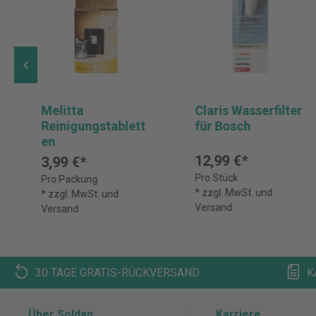
Melitta
Claris Wasserfilter
Reinigungstablett
für Bosch
en
12,99 €*
3,99 €*
Pro Stück
Pro Packung
* zzgl. MwSt. und
* zzgl. MwSt. und
Versand
Versand
30 TAGE GRATIS-RÜCKVERSAND
K
Über Soldan
Karriere