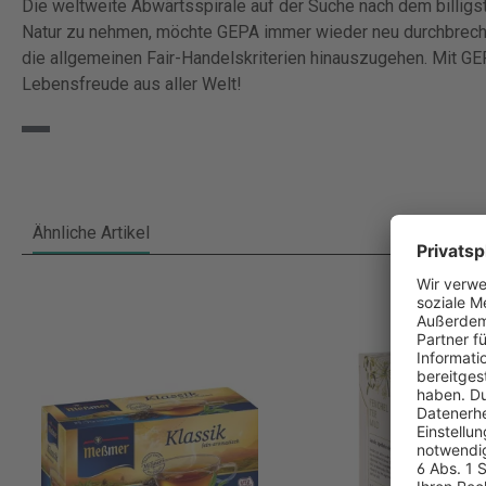
Die weltweite Abwärtsspirale auf der Suche nach dem billig
Natur zu nehmen, möchte GEPA immer wieder neu durchbrechen
die allgemeinen Fair-Handelskriterien hinauszugehen. Mit GE
Lebensfreude aus aller Welt!
Ähnliche Artikel