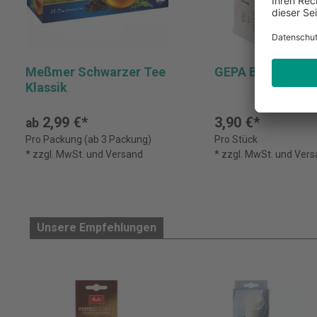
Meßmer Schwarzer Tee
GEPA Bio Fenchel
Klassik
2,99 €*
3,90 €*
ab
Pro Packung (ab 3 Packung)
Pro Stück
* zzgl. MwSt. und Versand
* zzgl. MwSt. und Ver
Unsere Empfehlungen