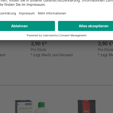
 Tee
GEPA Bio Ingwer
GEPA B
Zitronengras Tee
3,90 €*
3,90 €
Pro Stück
Pro Stüc
sand
* zzgl. MwSt. und Versand
* zzgl. 