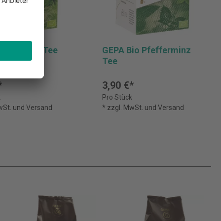
io Kräuter Tee
GEPA Bio Pfefferminz
Tee
*
3,90 €*
k
Pro Stück
MwSt. und Versand
* zzgl. MwSt. und Versand