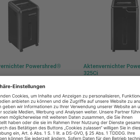
ernichter Powershred®
Aktenvernichter Pow
325Ci
rnichter Powershred® 225i,
Aktenvernichter Powershre
, 5,8 mm, silber/schwarz
Partikel, 4 x 38 mm, silber
0 €*
1.019,00 €*
k
Pro Stück
MwSt. und Versand
* zzgl. MwSt. und Versand