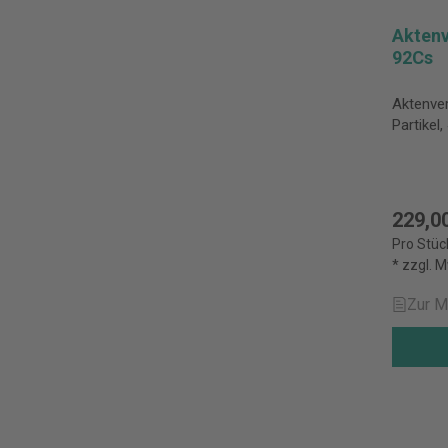
Aktenv
92Cs
Aktenve
Partikel
229,0
Pro Stüc
* zzgl. 
Zur M