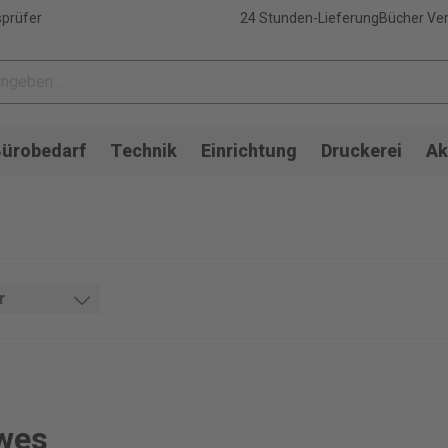
sprüfer
24 Stunden-Lieferung
Bücher Ver
ürobedarf
Technik
Einrichtung
Druckerei
Ak
r
owes