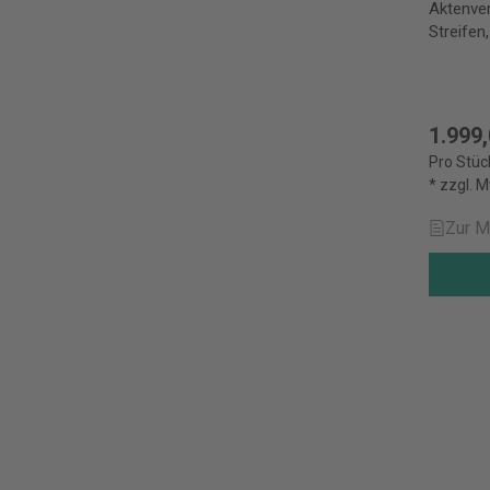
Aktenve
Streifen
1.999,
Pro Stüc
* zzgl. 
Zur M