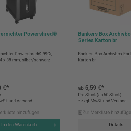
ernichter Powershred®
Bankers Box Archivbo
Series Karton br
rnichter Powershred® 99Ci,
Bankers Box Archivbox Eart
, 4 x 38 mm, silber/schwarz
Karton br
0 €*
5,59 €*
ab
k
Pro Stück (ab 60 Stück)
MwSt. und Versand
* zzgl. MwSt. und Versand
erkliste hinzufügen
Zur Merkliste hinzufüg
In den Warenkorb
Details