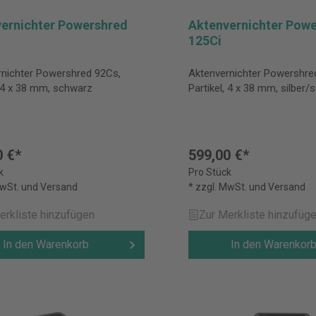
ernichter Powershred
Aktenvernichter Pow
125Ci
rnichter Powershred 92Cs,
Aktenvernichter Powershre
, 4 x 38 mm, schwarz
Partikel, 4 x 38 mm, silber
0 €*
599,00 €*
k
Pro Stück
MwSt. und Versand
* zzgl. MwSt. und Versand
erkliste hinzufügen
Zur Merkliste hinzufüg
In den Warenkorb
In den Warenkor