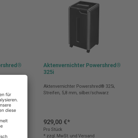
ershred®
Aktenvernichter Powershred®
325i
d® 325Ci,
Aktenvernichter Powershred® 325i,
/schwarz
Streifen, 5,8 mm, silber/schwarz
929,00 €*
Pro Stück
* zzgl. MwSt. und Versand