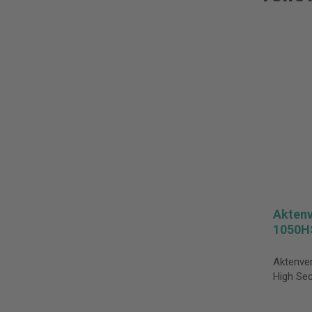
Aktenv
1050H
Aktenver
High Sec