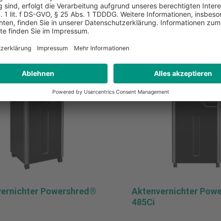
erkliste hinzufügen
Zur Merkliste hinzufüg
In den Warenkorb
In den Warenkor
ernichter Powershred®
Aktenvernichter Pow
485Ci