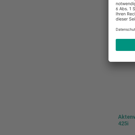
Zur M
Aktenv
425i