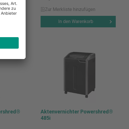
en
Zur Merkliste hinzufügen
b
In den Warenkorb
ershred®
Aktenvernichter Powershred®
485i