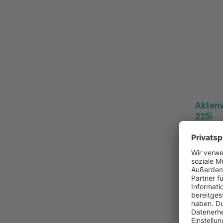
Aktenv
225i
Aktenve
Streifen
659,0
Pro Stüc
* zzgl. 