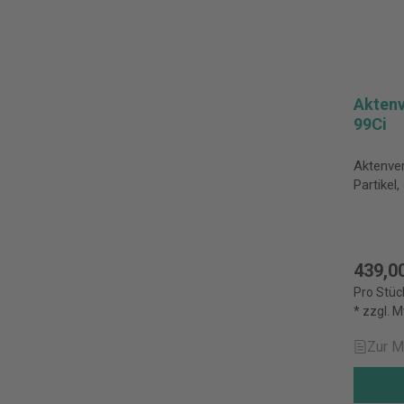
Aktenv
99Ci
Aktenve
Partikel
439,0
Pro Stüc
* zzgl. 
Zur M