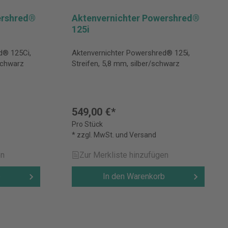
ershred®
Aktenvernichter Powershred®
125i
d® 125Ci,
Aktenvernichter Powershred® 125i,
/schwarz
Streifen, 5,8 mm, silber/schwarz
549,00 €*
Pro Stück
* zzgl. MwSt. und Versand
en
Zur Merkliste hinzufügen
b
In den Warenkorb