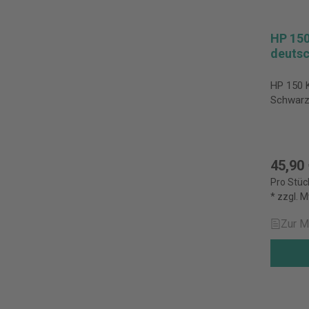
HP 15
deuts
HP 150 
Schwar
45,90
Pro Stüc
* zzgl. 
Zur M