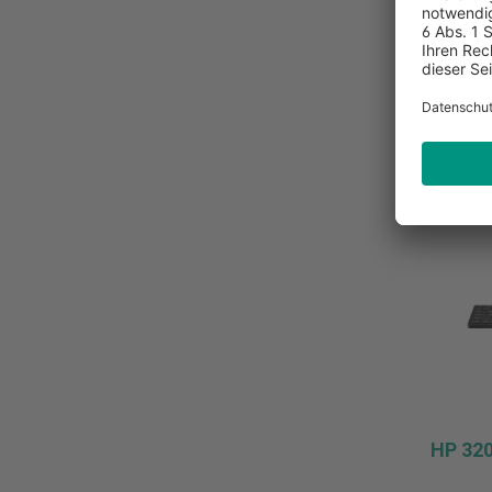
* zzgl. 
Zur M
HP 32