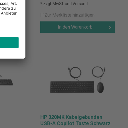
* zzgl. MwSt. und Versand
Zur Merkliste hinzufügen
en
In den Warenkorb
b
HP 320MK Kabelgebunden
USB-A Copilot Taste Schwarz