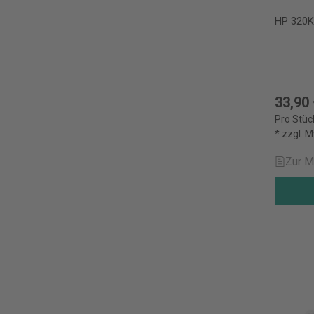
HP 320K
33,90
Pro Stüc
* zzgl. 
Zur M