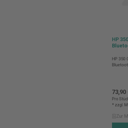
HP 350
Blueto
HP 350 
Bluetoo
73,90
Pro Stüc
* zzgl. 
Zur M