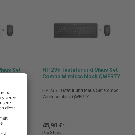
Maus Set
HP 235 Tastatur und Maus Set
 DE
Combo Wireless black QWERTY
HP 235 Tastatur und Maus Set Combo
 Set Combo
Wireless black QWERTY
45,90 €*
Pro Stück