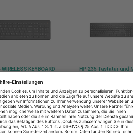
5 WIRELESS KEYBOARD
HP 235 Tastatur und 
Combo Wireless black
QWERTZ
 WIRELESS KEYBOARD
HP 235 Tastatur und Maus
Wireless black DE QWERTZ
 €*
37,90 €*
k
Pro Stück