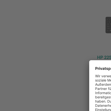
HP 22
HP 225
45,90
Pro Stüc