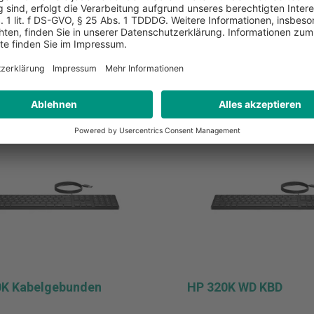
MwSt. und Versand
* zzgl. MwSt. und Versand
erkliste hinzufügen
Zur Merkliste hinzufüg
In den Warenkorb
In den Warenkor
0K Kabelgebunden
HP 320K WD KBD