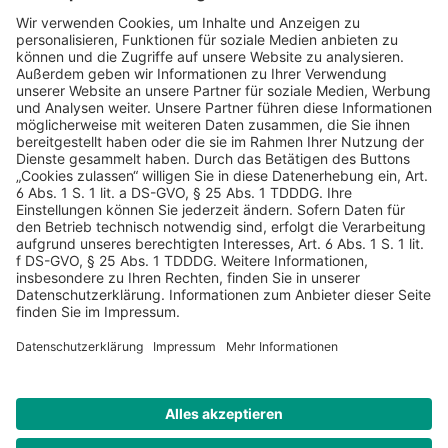
AGB
Datenschutz
Impressum
Sicherheitshinweis
Compliance
© 2026 Hans Soldan GmbH, alle Rechte vorbehalten. Das
Angebot ist für Industrie, Handel, freien Berufe zur Verwendung
in der selbständigen oder gewerblichen Tätigkeit bestimmt. *
Netto-Preise zzgl. gesetzlich gültiger MwSt., zzgl.
Versandkostenpauschale - ausgenommen Literatur-Artikel.