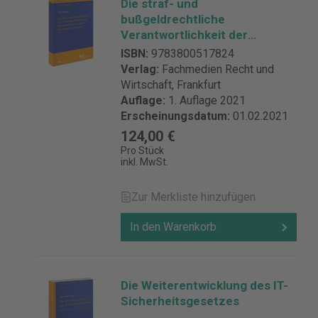
Die straf- und
bußgeldrechtliche
Verantwortlichkeit der
Diensteanbieter sozialer
ISBN:
9783800517824
Netzwerke im Internet
Verlag:
Fachmedien Recht und
Wirtschaft, Frankfurt
Auflage:
1. Auflage 2021
Erscheinungsdatum:
01.02.2021
124,00 €
Pro Stück
inkl. MwSt.
Zur Merkliste hinzufügen
In den Warenkorb
Die Weiterentwicklung des IT-
Sicherheitsgesetzes