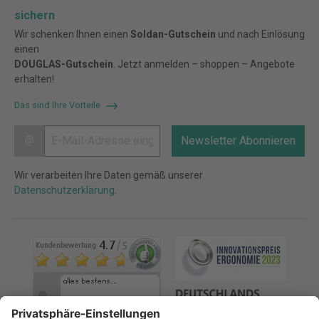
sichern
Wir schenken Ihnen einen
Soldan-Gutschein
und nach Einlösung
einen
DOUGLAS-Gutschein
. Jetzt anmelden – shoppen – Angebote
erhalten!
Das sind Ihre Vorteile
@
Newsletter Abonnieren
Wir verarbeiten Ihre Daten gemäß unserer
Datenschutzerklärung
.