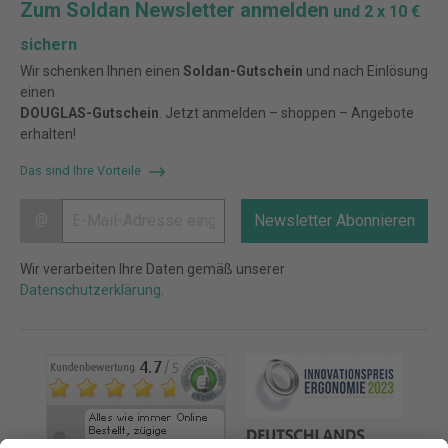
Zum Soldan Newsletter anmelden
und 2 x 10 €
sichern
Wir schenken Ihnen einen
Soldan-Gutschein
und nach Einlösung
einen
DOUGLAS-Gutschein
. Jetzt anmelden – shoppen – Angebote
erhalten!
Das sind Ihre Vorteile
@
Newsletter Abonnieren
Wir verarbeiten Ihre Daten gemäß unserer
Datenschutzerklärung
.