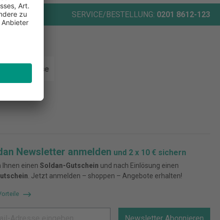
ORT
SERVICE/BESTELLUNG:
0201 8612-123
rten
dan Newsletter anmelden
und 2 x 10 € sichern
 Ihnen einen
Soldan-Gutschein
und nach Einlösung einen
utschein
. Jetzt anmelden – shoppen – Angebote erhalten!
Vorteile
Newsletter Abonnieren