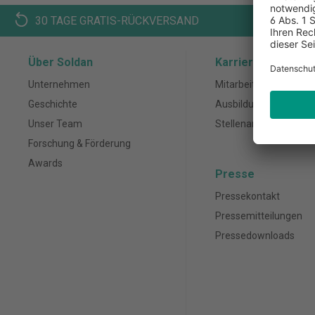
30 TAGE GRATIS-RÜCKVERSAND
K
Über Soldan
Karriere
Unternehmen
Mitarbeiter
Geschichte
Ausbildung
Unser Team
Stellenanzeigen
Forschung & Förderung
Awards
Presse
Pressekontakt
Pressemitteilungen
Pressedownloads