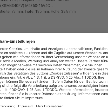
XSM4340FV) M4350-16V4C....
Breite: 73 mm, Tiefe: 185 mm, Höhe: 39,8 mm