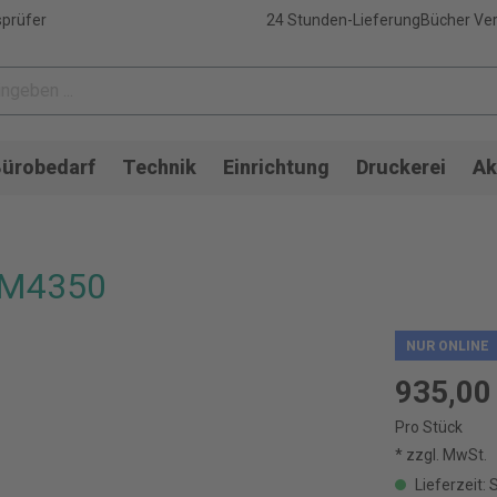
sprüfer
24 Stunden-Lieferung
Bücher Ver
ürobedarf
Technik
Einrichtung
Druckerei
Ak
 M4350
NUR ONLINE
935,00
Pro Stück
* zzgl. MwSt.
Lieferzeit: 