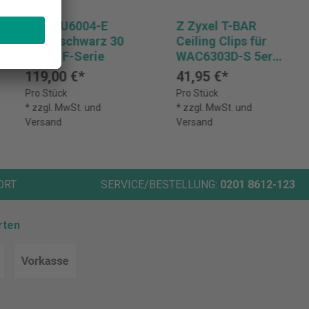
Axis TU6004-E
Z Zyxel T-BAR
Kabel schwarz 30
Ceiling Clips für
Meter F-Serie
WAC6303D-S 5er
Pack
119,00 €*
41,95 €*
Pro Stück
Pro Stück
* zzgl. MwSt. und
* zzgl. MwSt. und
Versand
Versand
ORT
SERVICE/BESTELLUNG:
0201 8612-123
rten