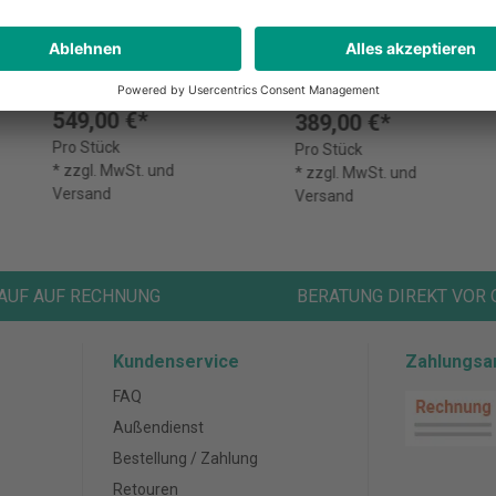
Reolink NVS8-
IPCam FCS-5212 Z
8MB4 PoE System
4x Bullet 6MP
H.265 IR 18W PoE
549,00 €*
389,00 €*
Pro Stück
Pro Stück
* zzgl. MwSt. und
* zzgl. MwSt. und
Versand
Versand
AUF AUF RECHNUNG
BERATUNG DIREKT VOR 
Kundenservice
Zahlungsa
FAQ
Außendienst
Bestellung / Zahlung
Retouren