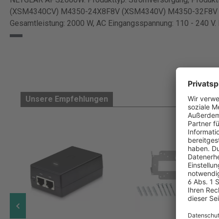
(XSM4340CV) M4350-24X8F8V (XSM4340V) M4350-32F8V (
Gesamtleistung: 2000 W, AC Eingangsspannung: 110 - 240 V. 
Unsere Empfehlungen