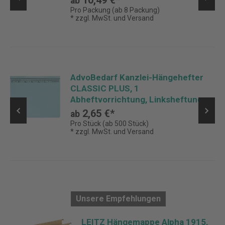
10,49 €*
ab
Pro Packung (ab 8 Packung)
* zzgl. MwSt. und Versand
AdvoBedarf Kanzlei-Hängehefter
CLASSIC PLUS, 1
Abheftvorrichtung, Linksheftung, 1
Tasche
2,65 €*
ab
Pro Stück (ab 500 Stück)
* zzgl. MwSt. und Versand
Unsere Empfehlungen
er
LEITZ Hängemappe Alpha 1915,