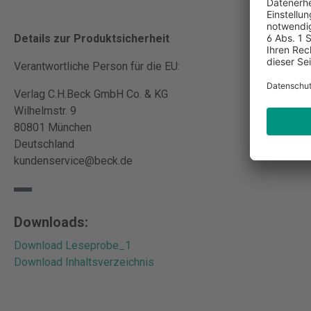
Details zur Produktsicherheit
Verantwortliche Person für die EU:
Verlag C.H.Beck GmbH Co. & KG
Wilhelmstr. 9
80801 München
Deutschland
kundenservice@beck.de
Downloads:
Download Leseprobe_1
Download Inhaltsverzeichnis