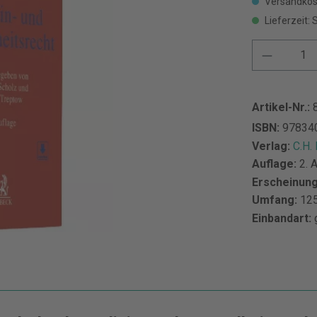
Versandkos
Lieferzeit: 
Artikel-Nr.:
ISBN:
97834
Verlag:
C.H.
Auflage:
2. 
Erscheinun
Umfang:
125
Einbandart: