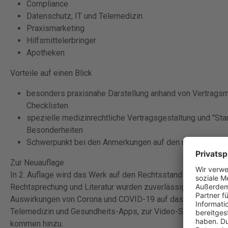
Compliance
Datenschutz, IT und Telemedizin
Praxismarketing
Hilfsmittelerbringer
Apotheken
Vorteile auf einen Blick
besonders praxisnahe Darstellung anhand von Vertrags
Checklisten
spezielle medizinrechtliche Vertragsgestaltung und "Sta
Besonderheiten
Schwerpunkt bei den Anmerkungen auf den medizin- und
Zur Neuauflage
In 2. Auflage wird das Werk auf den Rechtsstand Frühjahr 20
Rechtsprechung und Literatur wurden zuverlässig eingearbeite
Auswirkungen von Corona und COVID-19 auf das Gesundheits
Telemedizin und Gesundheits-Apps, zur Video-Sprechstunde o
kommen hinzu.