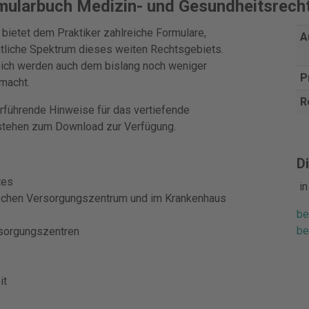
mularbuch Medizin- und Gesundheitsrech
ietet dem Praktiker zahlreiche Formulare,
A
tliche Spektrum dieses weiten Rechtsgebiets.
ich werden auch dem bislang noch weniger
P
macht.
R
erführende Hinweise für das vertiefende
stehen zum Download zur Verfügung.
Di
tes
i
nischen Versorgungszentrum und im Krankenhaus
be
be
sorgungszentren
it