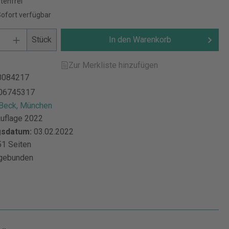
tenfrei
Sofort verfügbar
Stück
In den Warenkorb
Zur Merkliste hinzufügen
8084217
06745317
 Beck, München
Auflage 2022
gsdatum:
03.02.2022
1 Seiten
gebunden