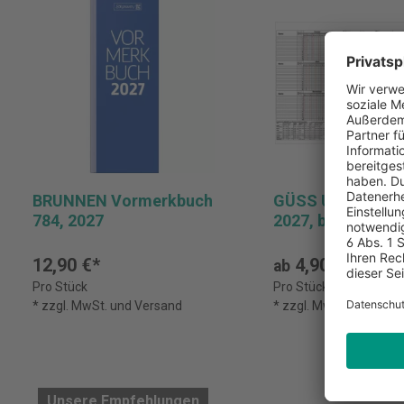
BRUNNEN Vormerkbuch
GÜSS Urlaubsübe
784, 2027
2027, bis 15 Mita
12,90 €*
4,90 €*
ab
Pro Stück
Pro Stück (ab 2 Stück)
* zzgl. MwSt. und Versand
* zzgl. MwSt. und Ver
Unsere Empfehlungen