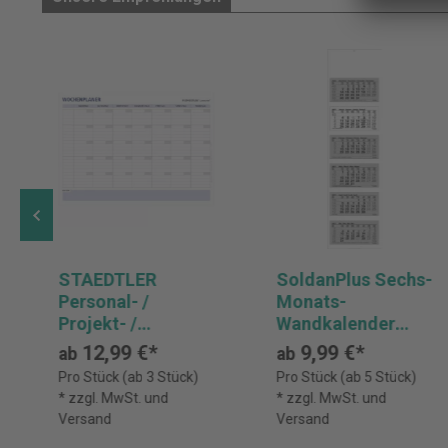
STAEDTLER
SoldanPlus Sechs-
Personal- /
Monats-
Projekt- /
Wandkalender
Wochenplaner
2027
12,99 €*
9,99 €*
ab
ab
Lumocolor®, ca.
Pro Stück (ab 3 Stück)
Pro Stück (ab 5 Stück)
DIN A1
* zzgl. MwSt. und
* zzgl. MwSt. und
Versand
Versand