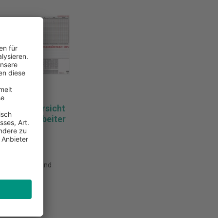
rlaubsübersicht
is 40 Mitarbeiter
 €*
 (ab 2 Stück)
MwSt. und Versand