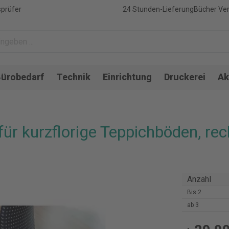
sprüfer
24 Stunden-Lieferung
Bücher Ver
ürobedarf
Technik
Einrichtung
Druckerei
Ak
ür kurzflorige Teppichböden, rec
Anzahl
Bis
2
ab
3