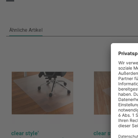
Ähnliche Artikel
clear style'
clear style'