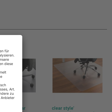
pack: 2 clear
clear style'