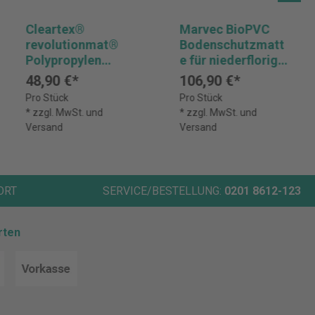
Cleartex®
Marvec BioPVC
revolutionmat®
Bodenschutzmatt
Polypropylen
e für niederflorige
Bodenschutzmatt
Teppichböden bis
48,90 €*
106,90 €*
e für niederflorige
6 mm Höhe.
Pro Stück
Pro Stück
Teppichböden
transparent,
* zzgl. MwSt. und
* zzgl. MwSt. und
milchig-
rechteckig
Versand
Versand
transparent,
rechteckig
ORT
SERVICE/BESTELLUNG:
0201 8612-123
rten