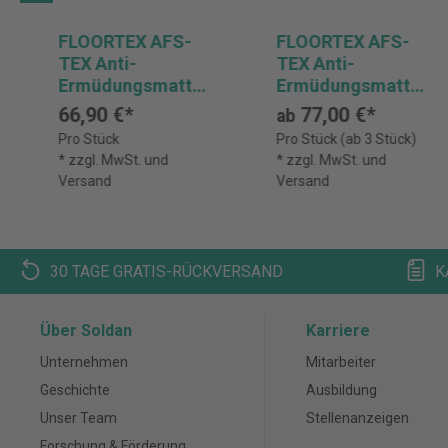
FLOORTEX AFS-
FLOORTEX AFS-
TEX Anti-
TEX Anti-
Ermüdungsmatte
Ermüdungsmatte
2000X, 800 x 500
System 3000X
66,90 €*
77,00 €*
ab
mm
Pro Stück
Pro Stück (ab 3 Stück)
* zzgl. MwSt. und
* zzgl. MwSt. und
Versand
Versand
30 TAGE GRATIS-RÜCKVERSAND
K
Über Soldan
Karriere
Unternehmen
Mitarbeiter
Geschichte
Ausbildung
Unser Team
Stellenanzeigen
Forschung & Förderung