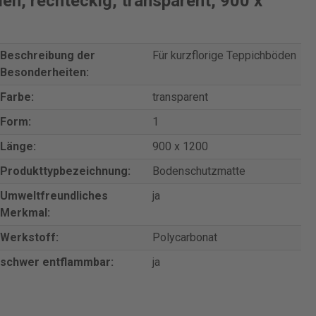
en, rechteckig, transparent, 900 x
Beschreibung der
Für kurzflorige Teppichböden
Besonderheiten:
Farbe:
transparent
Form:
1
Länge:
900 x 1200
Produkttypbezeichnung:
Bodenschutzmatte
Umweltfreundliches
ja
Merkmal:
Werkstoff:
Polycarbonat
schwer entflammbar:
ja