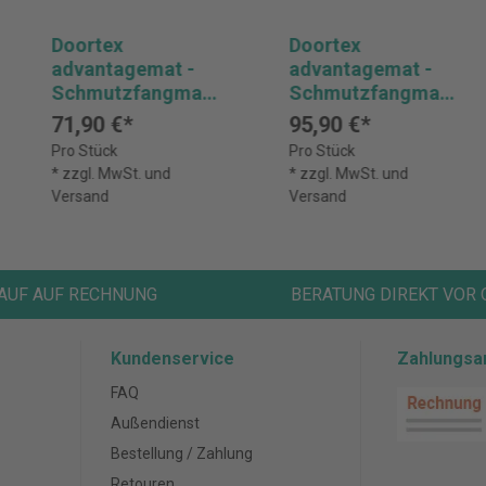
Doortex
Doortex
advantagemat -
advantagemat -
Schmutzfangmatt
Schmutzfangmatt
e für den
e für den
71,90 €*
95,90 €*
Innenbereich,
Innenbereich,
Pro Stück
Pro Stück
rechteckig,
rechteckig,
* zzgl. MwSt. und
* zzgl. MwSt. und
schwarz-weiß
schwarz-weiß
Versand
Versand
meliert
meliert
AUF AUF RECHNUNG
BERATUNG DIREKT VOR 
Kundenservice
Zahlungsa
FAQ
Außendienst
Bestellung / Zahlung
Retouren