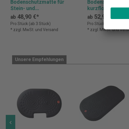
Bodenschutzmatte für
Bodenschutzmatt
Stein- und
kurzflorige
Parkettböden,
Teppichböden,
48,90 €*
52,90 €*
ab
ab
rechteckig, transparent,
rechteckig, trans
Pro Stück (ab 3 Stück)
Pro Stück (ab 3 Stück)
1200 x 1500 mm
1200 x 1500 mm
* zzgl. MwSt. und Versand
* zzgl. MwSt. und Ver
Unsere Empfehlungen