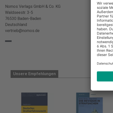
Nomos Verlags GmbH & Co. KG
Waldseestr. 3-5
76530 Baden-Baden
Deutschland
vertrieb@nomos.de
Unsere Empfehlungen