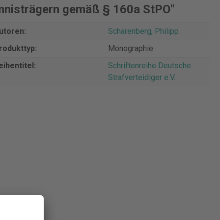
imnisträgern gemäß § 160a StPO"
utoren:
Scharenberg, Philipp
rodukttyp:
Monographie
eihentitel:
Schriftenreihe Deutsche
Strafverteidiger e.V.