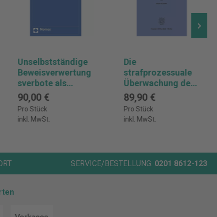
Unselbstständige
Die
Beweisverwertung
strafprozessuale
sverbote als
Überwachung des
Ausprägung
Surfverhaltens im
90,00 €
89,90 €
waffengleicher
Internet
Pro Stück
Pro Stück
Verfahrensteilhab
inkl. MwSt.
inkl. MwSt.
e im Strafprozess
ORT
SERVICE/BESTELLUNG:
0201 8612-123
rten