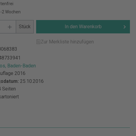
tenfrei
 1-2 Wochen
Stück
In den Warenkorb
Zur Merkliste hinzufügen
8068383
48733941
s, Baden-Baden
Auflage 2016
gsdatum:
25.10.2016
 Seiten
kartoniert