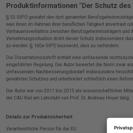
Produktinformationen "Der Schutz des
§ 53 StPO gewährt den dort genannten Berufsgeheimnisträge
was ihnen im Rahmen ihrer beruflichen Tätigkeit anvertraut o
Vertrauensverhältnis zwischen Berufsgeheimnisträgern und i
Vernehmungssituation droht dieser Schutz insbesondere dur
zu werden. § 160a StPO bezweckt, dies zu verhindern.
Die Dissertationsschrift enthält eine umfassende rechtssys
eingeführten Regelung. Der Autor bewertet die Norm zwar als 
umfassenden Nachbesserungsbedarf insbesondere hinsichtlic
gewährten Schutzes und unterbreitet schließlich einen Refor
Der Autor war von 2011 bis 2015 als wissenschaftlicher Mitar
der CAU Kiel am Lehrstuhl von Prof. Dr. Andreas Hoyer tätig.
Details zur Produktsicherheit
Verantwortliche Person für die EU: