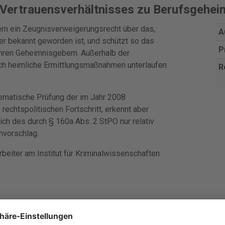
 Vertrauensverhältnisses zu Berufsgehe
rn ein Zeugnisverweigerungsrecht über das,
A
der bekannt geworden ist, und schützt so das
P
hren Geheimnisgebern. Außerhalb der
ch heimliche Ermittlungsmaßnahmen unterlaufen
R
tematische Prüfung der im Jahr 2008
rechtspolitischen Fortschritt, erkennt aber
h des durch § 160a Abs. 2 StPO nur relativ
mvorschlag.
beiter am Institut für Kriminalwissenschaften