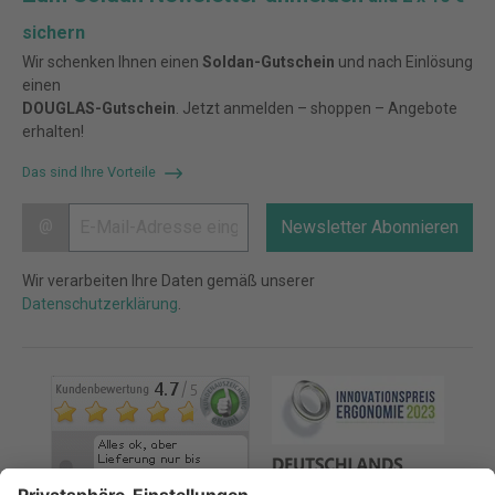
sichern
Wir schenken Ihnen einen
Soldan-Gutschein
und nach Einlösung
einen
DOUGLAS-Gutschein
. Jetzt anmelden – shoppen – Angebote
erhalten!
Das sind Ihre Vorteile
@
Newsletter Abonnieren
Wir verarbeiten Ihre Daten gemäß unserer
Datenschutzerklärung
.