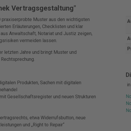
hek Vertragsgestaltung"
00 praxiserprobte Muster aus den wichtigsten
A
ierten Erläuterungen, Checklisten und klar
 aus Anwaltschaft, Notariat und Justiz zeigen,
A
ngsrisiken vermeiden lassen.
P
r letzten Jahre und bringt Muster und
d Rechtsprechung.
Di
gitalen Produkten, Sachen mit digitalen
i
inehandel
No
t Gesellschaftsregister und neuen Strukturen
No
No
rtragsrechts, etwa Widerrufsbutton, neue
eistungen und „Right to Repair“