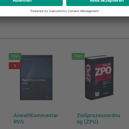
TOP!
TOP!
%
AnwaltKommentar
Zivilprozessordnu
RVG
ng (ZPO)