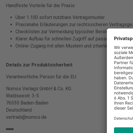
Handfeste Vorteile für die Praxis:
Über 1.100 sofort nutzbare Vertragsmuster
Praxisnahe Erläuterungen zur rechtssicheren Vertragsge
Checklisten zur Vermeidung typischer Beratungsfehler
Klarer Aufbau für schnellen Zugriff auf passende Formul
Online-Zugang mit allen Mustern und zitierter Rechtspre
Details zur Produktsicherheit
Verantwortliche Person für die EU:
Nomos Verlags GmbH & Co. KG
Waldseestr. 3-5
76530 Baden-Baden
Deutschland
vertrieb@nomos.de