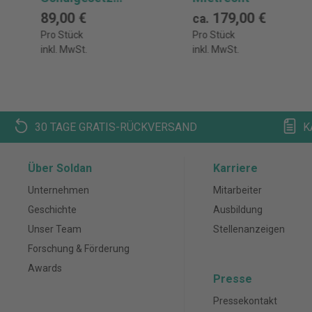
(SchulG) - mit
89,00 €
179,00 €
ca.
Fortsetzungsbezu
Pro Stück
Pro Stück
g
inkl. MwSt.
inkl. MwSt.
30 TAGE GRATIS-RÜCKVERSAND
K
Über Soldan
Karriere
Unternehmen
Mitarbeiter
Geschichte
Ausbildung
Unser Team
Stellenanzeigen
Forschung & Förderung
Awards
Presse
Pressekontakt