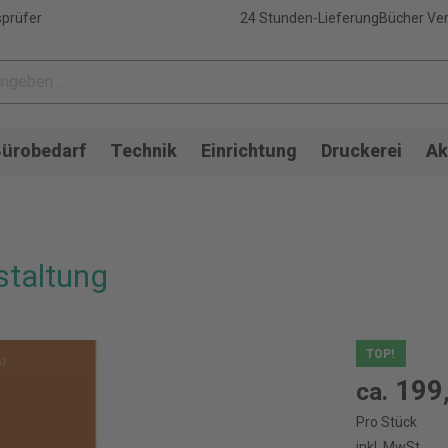
sprüfer
24 Stunden-Lieferung
Bücher Ver
ürobedarf
Technik
Einrichtung
Druckerei
Ak
staltung
TOP!
199,
ca.
Pro Stück
inkl. MwSt.