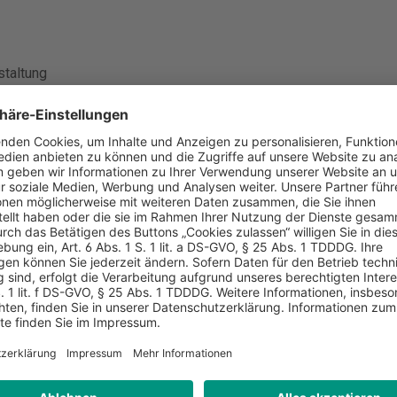
staltung
ierungen
chung