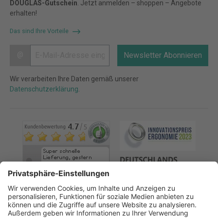
DOUGLAS-Gutschein
. Jetzt anmelden – shoppen – Angebote
erhalten!
Das sind Ihre Vorteile
@
Newsletter Abonnieren
Wir verarbeiten Ihre Daten gemäß unserer
Datenschutzerklärung
.