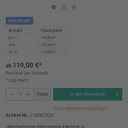
NUR ONLINE
Anzahl
Stückpreis
Bis
4
139,00 €*
ab
5
125,00 €*
ab
10
119,00 €*
119,00 €*
ab
Pro Stück (ab 10 Stück)
* zzgl. MwSt.
Stück
In den Warenkorb
Zur Merkliste hinzufügen
Artikel-Nr.:
L10067323
Hammerbacher Kabelwanne klappbar si