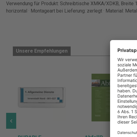
Verwendung für Produkt: Schreibtische XMKA/XDKB, Breite 1
horizontal · Montageart bei Lieferung: zerlegt · Material: Metal
Unsere Empfehlungen