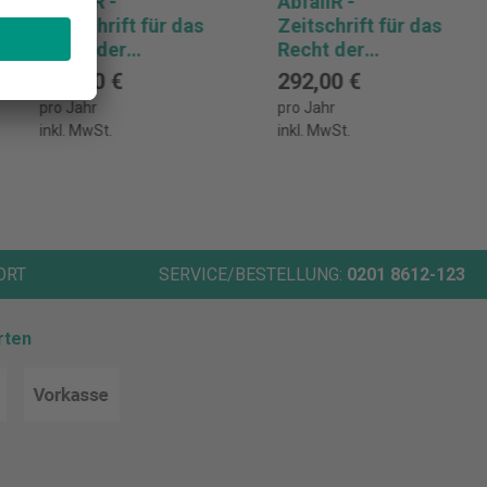
AbfallR -
AbfallR -
Zeitschrift für das
Zeitschrift für das
Recht der
Recht der
Abfallwirtschaft
Abfallwirtschaft
292,00 €
292,00 €
Abonnement
Abonnement
pro Jahr
pro Jahr
inkl. MwSt.
inkl. MwSt.
ORT
SERVICE/BESTELLUNG:
0201 8612-123
rten