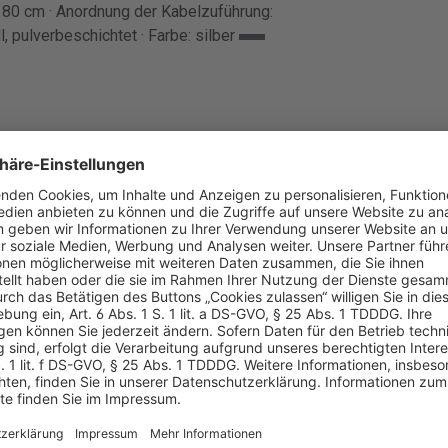
80 cm · Anordnung der Kabelzuführung:
l, pulverbeschichtet · Farbe: silber