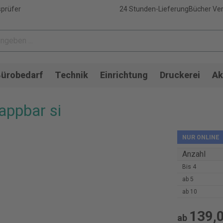
sprüfer
24 Stunden-Lieferung
Bücher Ver
ürobedarf
Technik
Einrichtung
Druckerei
Ak
ppbar si
NUR ONLINE
Anzahl
Bis
4
ab
5
ab
10
139,0
ab