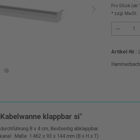
Pro Stück (ab 
* zzgl. MwSt.
Artikel-Nr.:
Hammerbache
Kabelwanne klappbar si"
ldurchführung 8 x 4 cm, Beidseitig abklappbar.
anal · Maße: 1.462 x 93 x 144 mm (B x H x T) ·