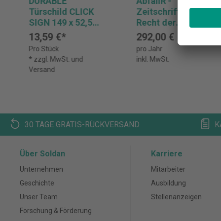
DURABLE
AbfallR -
Türschild CLICK
Zeitschrift für das
SIGN 149 x 52,5
Recht der
mm
Abfallwirtschaft
13,59 €*
292,00 €
Abonnement
Pro Stück
pro Jahr
* zzgl. MwSt. und
inkl. MwSt.
Versand
30 TAGE GRATIS-RÜCKVERSAND
K
Über Soldan
Karriere
Unternehmen
Mitarbeiter
Geschichte
Ausbildung
Unser Team
Stellenanzeigen
Forschung & Förderung