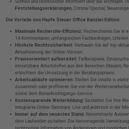
Schnell und rechtssicher informiert über die wichtigen T
Feststellungserklärungen
, Corona-Spezial, Neuerung
Die Vorteile von Haufe Steuer Office Kanzlei-Edition:
Maximale Recherche-Effizienz:
Recherchieren Sie in 
14 Kommentaren, umfangreichen Fachbeiträgen, Urteilen
Höchste Rechtssicherheit:
Vertrauen Sie auf top-aktue
Aktualisierung der Online-Version.
Praxisorientiert aufbereitet:
Fallbeispiele, Einspruchs
einsetzbare Arbeitshilfen aus den Bereichen Steuern,
erleichtern die Umsetzung in der Beratungspraxis.
Arbeitsabläufe optimieren:
Stellen Sie Inhalte in ele
zusammen oder profitieren Sie von der Weiterverarbeitun
sowie dem Benachrichtigungs-Service.
Kostensparende Weiterbildung:
Gestalten Sie Ihre We
integrierte Online-Seminare. Live und jederzeit in der Me
Immer auf dem neuesten Stand:
Renommierte Autoren u
dem Laufenden zu halten. Die hervorragende Vernetzung
rechtzeitige Information von Änderungen und möglichen F