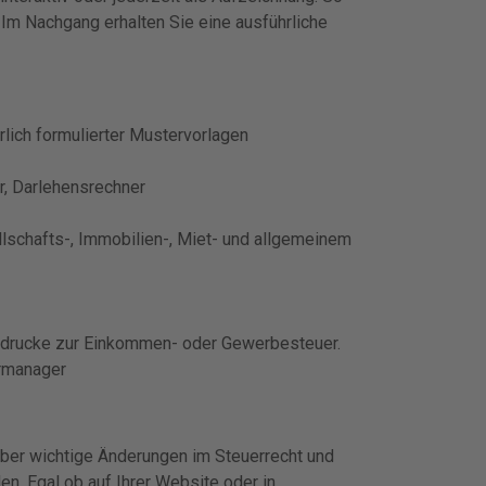
. Im Nachgang erhalten Sie eine ausführliche
rlich formulierter Mustervorlagen
r, Darlehensrechner
llschafts-, Immobilien-, Miet- und allgemeinem
rdrucke zur Einkommen- oder Gewerbesteuer.
armanager
ber wichtige Änderungen im Steuerrecht und
. Egal ob auf Ihrer Website oder in