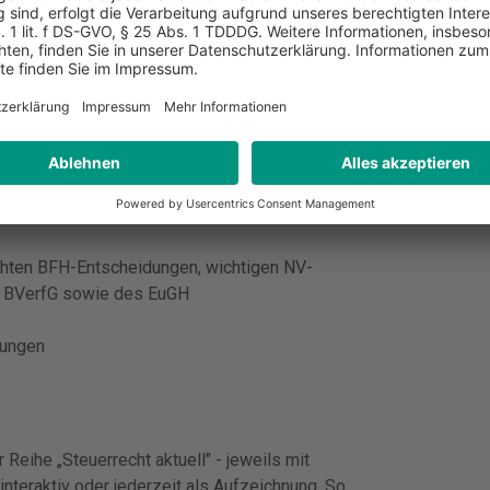
lanzierung liefert Ihnen zeitsparend und
HGB und EStG. Für prüfungssichere
chten BFH-Entscheidungen, wichtigen NV-
, BVerfG sowie des EuGH
ungen
Reihe „Steuerrecht aktuell" - jeweils mit
interaktiv oder jederzeit als Aufzeichnung. So