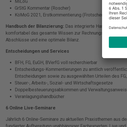
MiLoG
GrStG Kommentar (Roscher)
KöMoG 2021, Erstkommentierung (Frotscher)
Handbuch der Bilanzierung:
Das integrierte Handbuch der Bi
komfortabel das gesamte Wissen zur Rechnungslegung nach 
Abschlüsse und eine optimale Bilanz.
Entscheidungen und Services
BFH, FG, EuGH, BVerfG voll recherchierbar
Entscheidungs-Kommentierungen zu amtlich veröffentli
Entscheidungen sowie zu ausgewählten Urteilen des FG
Steuer-, Arbeits-, Sozial- und Wirtschaftsgesetze
Doppelbesteuerungsabkommen und Verwaltungsanweis
Veranlagungshandbücher
6 Online Live-Seminare
Jährlich 6 Online-Seminare zu aktuellen Praxisthemen aus der 
fundierter Aufbereitung unabhängiger Fachexperten. Live und 