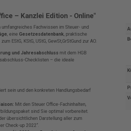
ce – Kanzlei Edition - Online"
n umfangreiches Fachwissen im Steuer- und
A
äge
, eine
Gesetzesdatenbank
, praktische
B
.a. zum EStG, KStG, UStG, GewSt,GrStGund zur AO.
erung und Jahresabschluss
mit dem HGB
sabschluss-Checklisten – die ideale
K
P
iert sein und den konkreten Handlungsbedarf
V
Saison:
Mit den Steuer Office-Fachinhalten,
ildungspaket sind Sie optimal vorbereitet.
der übersichtlichen Darstellung aller zum
uer Check-up 2022“.