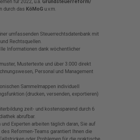
hemen für 2022, u.a.
Grundsteuerreform/
en durch das
KöMoG
u.v.m.
einer umfassenden Steuerrechtsdatenbank mit
 und Rechtsquellen.
lle Informationen dank wöchentlicher
muster, Mustertexte und über 3.000 direkt
 Rechnungswesen, Personal und Management
ktronischen Sammelmappen individuell
gsfunktion (drucken, versenden, exportieren)
iterbildung zeit- und kostensparend durch 6
diathek abrufbar.
nd Experten arbeiten täglich daran, Sie auf
 des Reformen-Teams garantiert Ihnen die
allstricken oder Problemen für die praktische