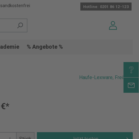
sandkostenfrei
Hotline: 0201 86 12-123
ademie
% Angebote %
Haufe-Lexware, Freiburg
 €*
Stück
Jetzt testen