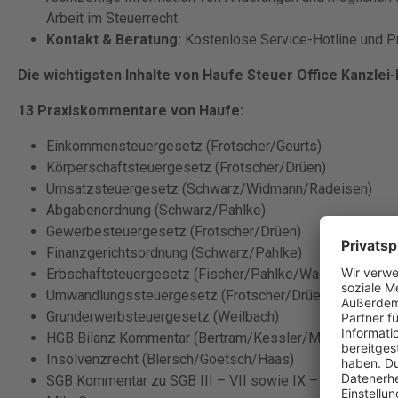
Arbeit im Steuerrecht.
Kontakt & Beratung:
Kostenlose Service-Hotline und Pr
Die wichtigsten Inhalte von Haufe Steuer Office Kanzlei-E
13 Praxiskommentare von Haufe:
Einkommensteuergesetz (Frotscher/Geurts)
Körperschaftsteuergesetz (Frotscher/Drüen)
Umsatzsteuergesetz (Schwarz/Widmann/Radeisen)
Abgabenordnung (Schwarz/Pahlke)
Gewerbesteuergesetz (Frotscher/Drüen)
Finanzgerichtsordnung (Schwarz/Pahlke)
Erbschaftsteuergesetz (Fischer/Pahlke/Wachter)
Umwandlungssteuergesetz (Frotscher/Drüen)
Grunderwerbsteuergesetz (Weilbach)
HGB Bilanz Kommentar (Bertram/Kessler/Müller)
Insolvenzrecht (Blersch/Goetsch/Haas)
SGB Kommentar zu SGB III – VII sowie IX – XI