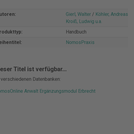
utoren:
Gierl, Walter
/
Köhler, Andreas
/
Kroiß, Ludwig u.a.
rodukttyp:
Handbuch
eihentitel:
NomosPraxis
eser Titel ist verfügbar...
n verschiedenen Datenbanken:
mosOnline Anwalt Ergänzungsmodul Erbrecht