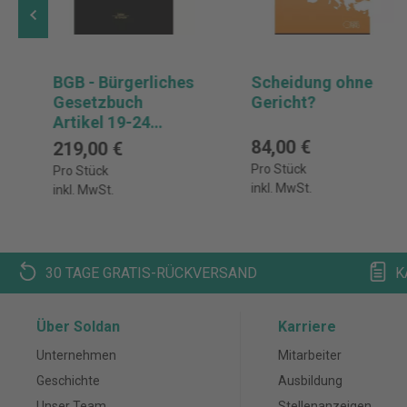
BGB - Bürgerliches
Scheidung ohne
Gesetzbuch
Gericht?
Artikel 19-24
EGBGB, ErwSÜ
84,00 €
219,00 €
Pro Stück
Pro Stück
inkl. MwSt.
inkl. MwSt.
30 TAGE GRATIS-RÜCKVERSAND
K
Über Soldan
Karriere
Unternehmen
Mitarbeiter
Geschichte
Ausbildung
Unser Team
Stellenanzeigen