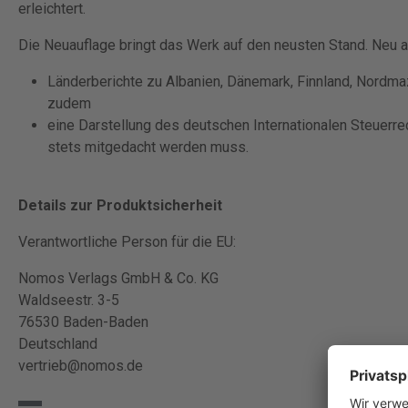
erleichtert.
Die Neuauflage bringt das Werk auf den neusten Stand. Ne
Länderberichte zu Albanien, Dänemark, Finnland, Nordm
zudem
eine Darstellung des deutschen Internationalen Steuerre
stets mitgedacht werden muss.
Details zur Produktsicherheit
Verantwortliche Person für die EU:
Nomos Verlags GmbH & Co. KG
Waldseestr. 3-5
76530 Baden-Baden
Deutschland
vertrieb@nomos.de