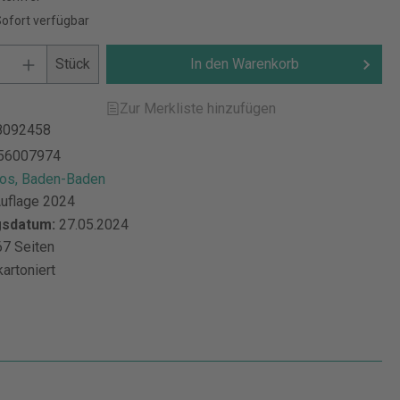
Sofort verfügbar
Stück
In den Warenkorb
Zur Merkliste hinzufügen
8092458
56007974
s, Baden-Baden
Auflage 2024
gsdatum:
27.05.2024
7 Seiten
kartoniert