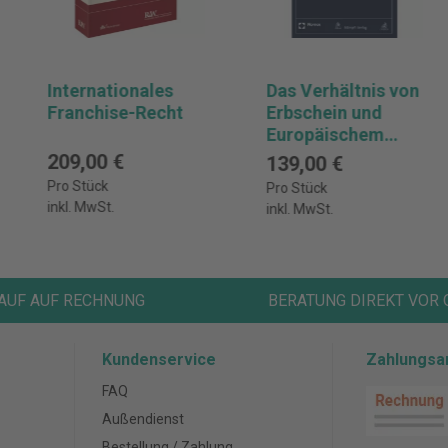
Internationales
Das Verhältnis von
Franchise-Recht
Erbschein und
Europäischem
Nachlasszeugnis
209,00 €
139,00 €
Pro Stück
Pro Stück
inkl. MwSt.
inkl. MwSt.
AUF AUF RECHNUNG
BERATUNG DIREKT VOR 
Kundenservice
Zahlungsa
FAQ
Außendienst
Bestellung / Zahlung