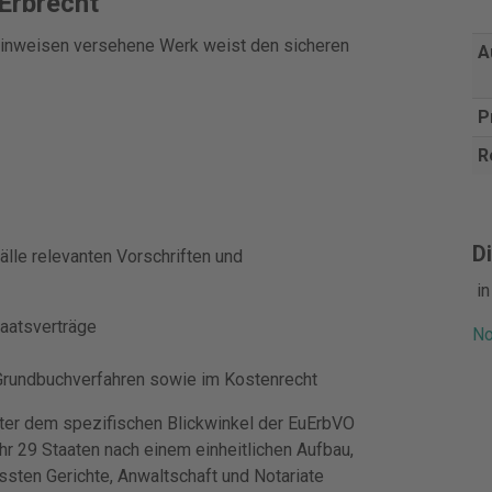
Erbrecht"
shinweisen versehene Werk weist den sicheren
A
P
R
Di
fälle relevanten Vorschriften und
i
taatsverträge
No
 Grundbuchverfahren sowie im Kostenrecht
unter dem spezifischen Blickwinkel der EuErbVO
r 29 Staaten nach einem einheitlichen Aufbau,
assten Gerichte, Anwaltschaft und Notariate