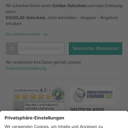
Wir schenken Ihnen einen
Soldan-Gutschein
und nach Einlösung
einen
DOUGLAS-Gutschein
. Jetzt anmelden – shoppen – Angebote
erhalten!
Das sind Ihre Vorteile
@
Newsletter Abonnieren
Wir verarbeiten Ihre Daten gemäß unserer
Datenschutzerklärung
.