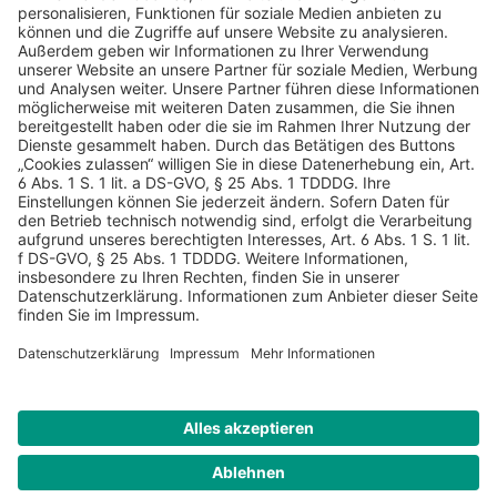
AGB
Datenschutz
Impressum
Sicherheitshinweis
Compliance
© 2026 Hans Soldan GmbH, alle Rechte vorbehalten. Das
Angebot ist für Industrie, Handel, freien Berufe zur Verwendung
in der selbständigen oder gewerblichen Tätigkeit bestimmt. *
Netto-Preise zzgl. gesetzlich gültiger MwSt., zzgl.
Versandkostenpauschale - ausgenommen Literatur-Artikel.
Sichere Daten dank SSL-Verschlüsselung.