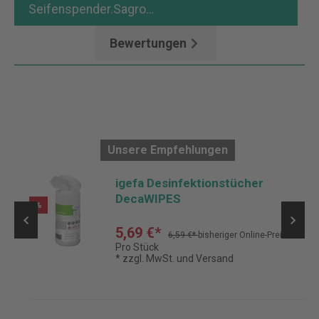
Seifenspender.Sagro…
Mehr
Bewertungen
Unsere Empfehlungen
m,
igefa Desinfektionstücher
P
DecaWIPES
%
5,69 €*
6,59 €*
bisheriger Online-Preis
Pro Stück
* zzgl. MwSt. und Versand