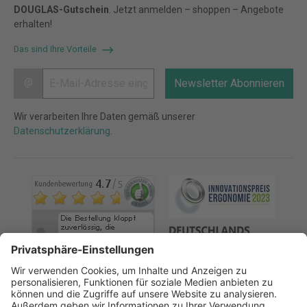
DOUGLAS-Gutschein
. Jetzt anmelden – shoppen – Angebote
erhalten!
Das sind Ihre Vorteile
@
Newsletter Abonnieren
Wir verarbeiten Ihre Daten gemäß unserer
Datenschutzerklärung
.