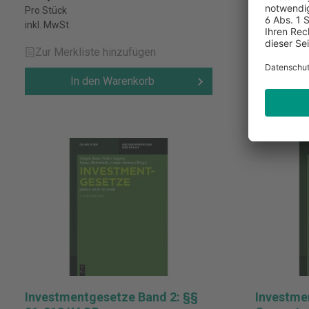
Pro Stück
Pro Stück
inkl. MwSt.
inkl. MwSt.
Zur Merkliste hinzufügen
Zur Merk
In den Warenkorb
I
Investmentgesetze Band 2: §§
Investme