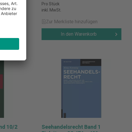
Pro Stück
inkl. MwSt.
Zur Merkliste hinzufügen
In den Warenkorb
nd 10/2
Seehandelsrecht Band 1