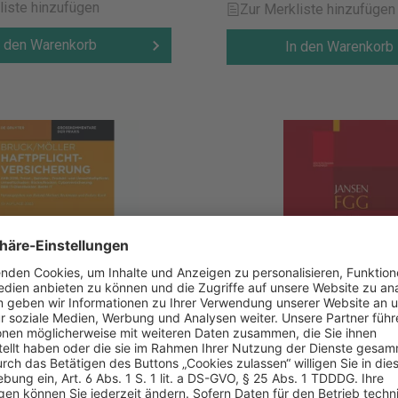
liste hinzufügen
Zur Merkliste hinzufügen
n den Warenkorb
In den Warenkorb
roßkommentar zum
FGG - Gesetz über die
rungsvertragsgesetz
Angelegenheiten der fr
Gerichtbarkeit - Band 3
229,95 €