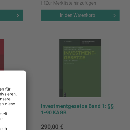
Zur Merkliste hinzufügen
In den Warenkorb
Investmentgesetze Band 1: §§
eiwilligen
1-90 KAGB
290,00 €