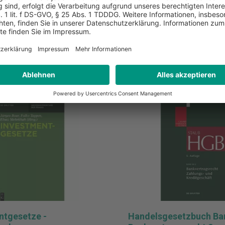
Pro Stück
inkl. MwSt.
liste hinzufügen
Zur Merkliste hinzufügen
n den Warenkorb
In den Warenkorb
ntgesetze -
Handelsgesetzbuch Ba