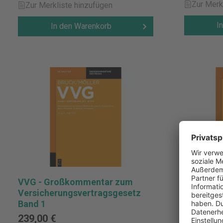
Zur Merk
Zur Merkliste hinzufügen
I
In den Warenkorb
VVG - Großkommentar zum
VVG - G
Versicherungsvertragsgesetz
Versiche
Band 1
Band 5
239,00 €
379,00 €