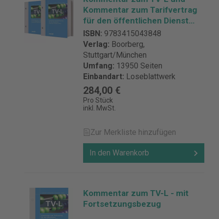
Kommentar zum Tarifvertrag
für den öffentlichen Dienst
des Landes Hessen
ISBN:
9783415043848
Kombiangebot - mit
Verlag:
Boorberg,
Fortsetzungsbezug
Stuttgart/München
Umfang:
13950 Seiten
Einbandart:
Loseblattwerk
284,00 €
Pro Stück
inkl. MwSt.
Zur Merkliste hinzufügen
In den Warenkorb
Kommentar zum TV-L - mit
Fortsetzungsbezug