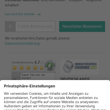
DOUGLAS-Gutschein
. Jetzt anmelden – shoppen – Angebote
erhalten!
Das sind Ihre Vorteile
@
Newsletter Abonnieren
Wir verarbeiten Ihre Daten gemäß unserer
Datenschutzerklärung
.