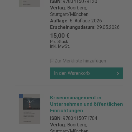
Durchführungsverordnung
ISBN:
9783415079120
(HSOG und HSOG-DVO)
Verlag:
Boorberg,
Stuttgart/München
Auflage:
6. Auflage 2026
Erscheinungsdatum:
29.05.2026
15,00 €
Pro Stück
inkl. MwSt.
Zur Merkliste hinzufügen
In den Warenkorb
Krisenmanagement in
Unternehmen und öffentlichen
Einrichtungen
ISBN:
9783415071704
Verlag:
Boorberg,
Stuttgart/München