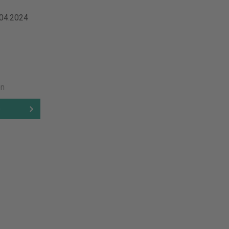
.04.2024
en
b