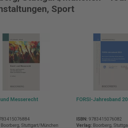
nstaltungen, Sport
 und Messerecht
FORSI-Jahresband 20
783415076884
ISBN:
9783415076082
:
Boorberg, Stuttgart/München
Verlag:
Boorberg, Stuttg