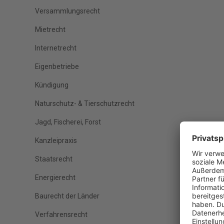
Versammlungsrecht
Mietrecht
Internetrecht
Eigenbetriebe
Kündigung
Naturschutz- & Tierschutzrecht
Jagd, Fischerei, Forst
Kanzleipraxis
Staatsrecht
Energierecht
Baurecht der Länder
Verfahrensrecht