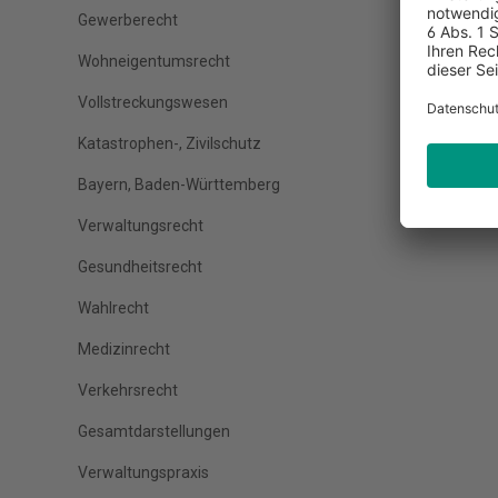
Gewerberecht
Wohneigentumsrecht
Vollstreckungswesen
Katastrophen-, Zivilschutz
Bayern, Baden-Württemberg
Verwaltungsrecht
Gesundheitsrecht
Wahlrecht
Medizinrecht
Verkehrsrecht
Gesamtdarstellungen
Verwaltungspraxis