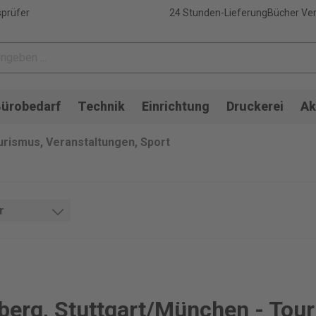
sprüfer
24 Stunden-Lieferung
Bücher Ver
ürobedarf
Technik
Einrichtung
Druckerei
Ak
urismus, Veranstaltungen, Sport
r
berg, Stuttgart/München - Tou