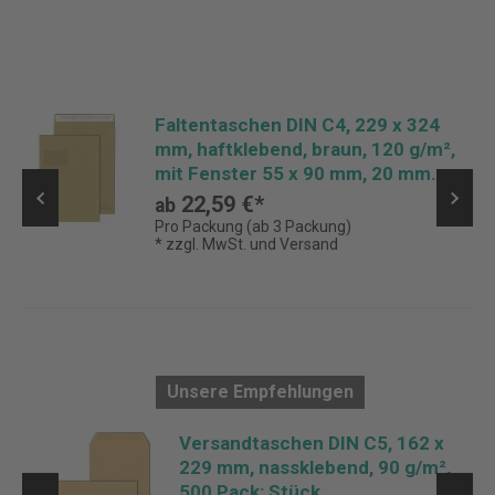
Faltentaschen DIN C4, 229 x 324
mm, haftklebend, braun, 120 g/m²,
mit Fenster 55 x 90 mm, 20 mm
Falte, Stehboden, Pack: 100 Stück
22,59 €*
ab
Pro Packung (ab 3 Packung)
* zzgl. MwSt. und Versand
Unsere Empfehlungen
Versandtaschen DIN C5, 162 x
229 mm, nassklebend, 90 g/m²,
500 Pack: Stück