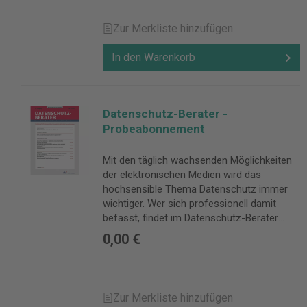
Zur Merkliste hinzufügen
In den Warenkorb
Datenschutz-Berater -
Probeabonnement
Mit den täglich wachsenden Möglichkeiten
der elektronischen Medien wird das
hochsensible Thema Datenschutz immer
wichtiger. Wer sich professionell damit
befasst, findet im Datenschutz-Berater
aktuelles Fachwissen. Monatlich berichten
0,00 €
in diesem Informationsdienst führende
Spezialisten über aktuelle Entwicklungen
wie z.B. neue Kryptomethoden, neue
Systeme für den sicheren Einsatz von E-
Zur Merkliste hinzufügen
Business oder aktuelle