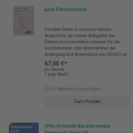
juris Datenschutz
Sensible Daten in sicheren Händen.
Angesichts der hohen Bußgelder bei
Datenschutzverstößen müssen Sie als
Rechtsberater oder Unternehmer die
Auslegung und Anwendung von DSGVO und
BDSG unbedingt beherrschen. Den
67,00 €*
effizientesten Weg gehen Sie mit juris
pro Monat
Datenschutz. Die intelligente
* zzgl. MwSt.
Wissensmanagementlösung ermöglicht mit
nur einem Mausklick die Recherche in
Zur Merkliste hinzufügen
führender Literatur, aktuellen Zeitschriften,
Rechtsprechung und Vorschriften. Die
Zum Produkt
ständige Aktualisierung der
Premiumliteratur im juris Portal sowie die
intelligente Verlinkung aller Quellen durch
das exzellente juris Wissensmanagement
Otto Schmidt Beratermodul
garantieren Ihnen vollständige
Datenschutzrecht