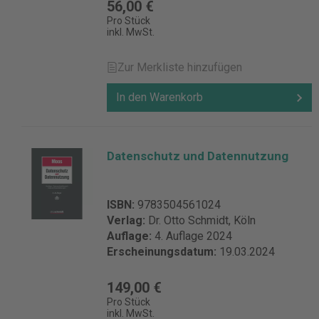
56,00 €
Dochow/Dörfer/Halbe u.a., Datenschutz in
der ärztlichen Praxis (Deutscher Ärzte
Pro Stück
inkl. MwSt.
Verlag) Jandt/Steidle, Datenschutz im
Internet (Nomos) Laue/Nink/Kremer, Das
neue Datenschutzrecht in der betrieblichen
Zur Merkliste hinzufügen
Praxis (Nomos) Specht/Mantz, Handbuch
Europäisches und deutsches
In den Warenkorb
Datenschutzrecht
Weth/Herberger/Wächter/Sorge, Daten-
und Persönlichkeitsschutz im
Arbeitsverhältnis Details zur
Datenschutz und Datennutzung
Produktsicherheit Verantwortliche Person
für die EU: Verlag C.H.Beck GmbH Co. & KG
Wilhelmstr. 9 80801 München Deutschland
ISBN:
9783504561024
kundenservice@beck.de
Verlag:
Dr. Otto Schmidt, Köln
Auflage:
4. Auflage 2024
Erscheinungsdatum:
19.03.2024
149,00 €
Pro Stück
inkl. MwSt.