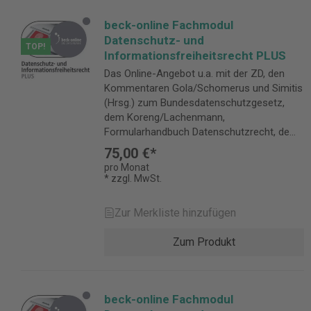
beck-online Fachmodul
Datenschutz- und
TOP!
Informationsfreiheitsrecht PLUS
Das Online-Angebot u.a. mit der ZD, den
Kommentaren Gola/Schomerus und Simitis
(Hrsg.) zum Bundesdatenschutzgesetz,
dem Koreng/Lachenmann,
Formularhandbuch Datenschutzrecht, dem
Paal/Pauly, DS-GVO und BDSG sowie dem
75,00 €*
BeckOK Datenschutzrecht, Hrsg.
pro Monat
Wolff/Brink. Das Fachmodul Datenschutz-
* zzgl. MwSt.
und Informationsfreiheitsrecht PLUS bietet
Ihnen diese und weitere Werke online
Zur Merkliste hinzufügen
aufbereitet und voll zitierfähig. Dazu
umfangreiche Rechtsprechung und
Zum Produkt
sorgfältig aktualisierte Gesetzestexte.
Folgende Inhalte sind im PLUS-Modul
enthalten: Kommentare und Handbücher
Kommentare zum Datenschutzrecht
beck-online Fachmodul
BeckOK Datenschutzrecht, Hrsg.