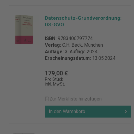
DSB" ablegen und verwalten. Details zur
Produktsicherheit Verantwortliche Person
für die EU: Deutscher Fachverlag GmbH
Datenschutz-Grundverordnung:
Mainzer Landstraße 251 60326 Frankfurt
DS-GVO
Deutschland verlag@ruw.de
ISBN:
9783406797774
Verlag:
C.H. Beck, München
Auflage:
3. Auflage 2024
Erscheinungsdatum:
13.05.2024
179,00 €
Pro Stück
inkl. MwSt.
Zur Merkliste hinzufügen
In den Warenkorb