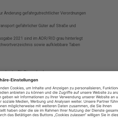
zur Änderung gefahrgutrechtlicher Verordnungen
ansport gefährlicher Güter auf Straße und
usgabe 2021 sind im ADR/RID grau hinterlegt
ichwortverzeichnis sowie aufklebbare Taben
nnenland – RL Binnenland
ffahrt – GGVSEB