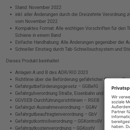
Stand: November 2022
inkl. aller Änderungen durch die Dreizehnte Verordnung 
vom November 2022
Kompaktes Format: Alle wichtigen Vorschriften für den Tr
Schiene in einem Band
Einfache Handhabung: Alle Änderungen gegenüber der A
Schneller Einstieg durch Tab-Schnellsuchsystem und St
Dieses Produkt beinhaltet
Anlagen A und B des ADR/RID 2023
Richtlinie über die Beförderung gefährlicher Güter im Bi
Gefahrgutbeförderungsgesetz – GGBefG
Gefahrgutverordnung Straße, Eisenbahn und Binnenschif
GGVSEB-Durchführungsrichtlinien – RSEB
Gefahrgut-Ausnahmeverordnung – GGAV
Gefahrgutbeauftragtenverordnung – GbV
Gefahrgutkontrollverordnung – GGKontrollV
Gefahrgutkostenverordnung – GGKostV