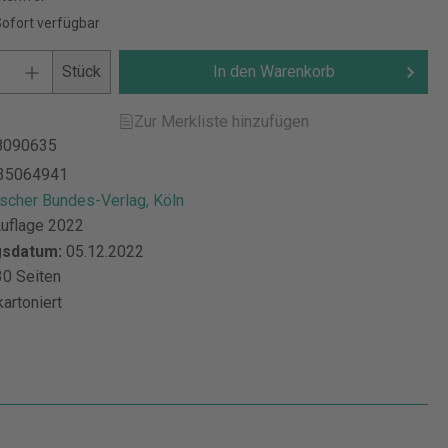
Sofort verfügbar
Stück
In den Warenkorb
Zur Merkliste hinzufügen
8090635
35064941
scher Bundes-Verlag, Köln
Auflage 2022
gsdatum:
05.12.2022
0 Seiten
kartoniert