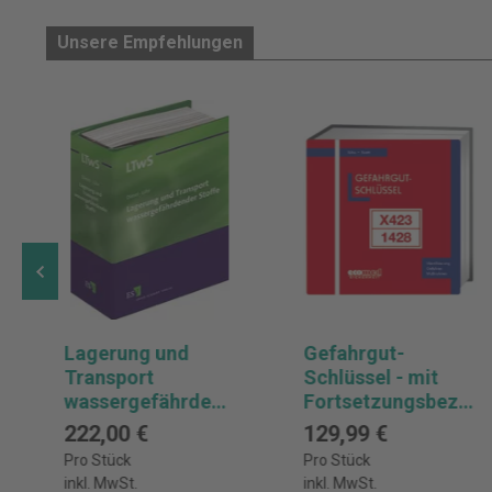
Unsere Empfehlungen
Lagerung und
Gefahrgut-
Transport
Schlüssel - mit
wassergefährdend
Fortsetzungsbezu
er Stoffe (LTwS) -
g
222,00 €
129,99 €
mit
Pro Stück
Pro Stück
Fortsetzungsbezu
inkl. MwSt.
inkl. MwSt.