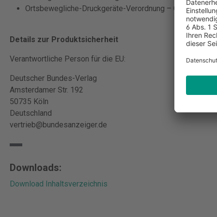
Ortsbewegliche-Druckgeräte-Verordnung – ODV
Details zur Produktsicherheit
Verantwortliche Person für die EU:
Deutscher Bundes-Verlag
Amsterdamer Str. 192
50735 Köln
Deutschland
vertrieb@bundesanzeiger.de
Downloads:
Download Inhaltsverzeichnis