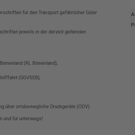
"
schriften für den Transport gefährlicher Güter
A
P
hriften jeweils in der derzeit geltenden
 Binnenland (RL Binnenland),
hifffahrt (GGVSEB),
ng über ortsbewegliche Druckgeräte (ODV).
gen und für unterwegs!