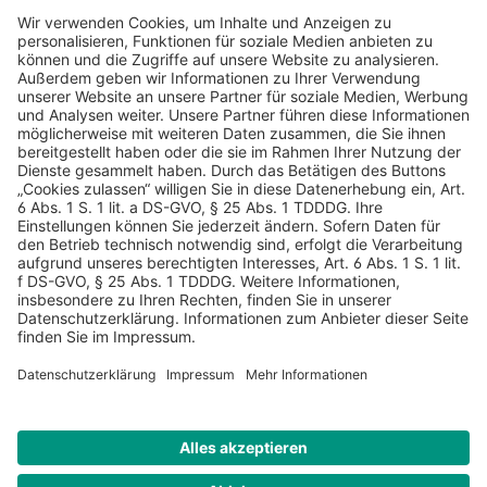
AGB
Datenschutz
Impressum
Sicherheitshinweis
Compliance
© 2026 Hans Soldan GmbH, alle Rechte vorbehalten. Das
Angebot ist für Industrie, Handel, freien Berufe zur Verwendung
in der selbständigen oder gewerblichen Tätigkeit bestimmt. *
Netto-Preise zzgl. gesetzlich gültiger MwSt., zzgl.
Versandkostenpauschale - ausgenommen Literatur-Artikel.