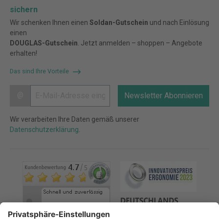
sichern
Wir schenken Ihnen einen
Soldan-Gutschein
und nach Einlösung
einen
DOUGLAS-Gutschein
. Jetzt anmelden – shoppen – Angebote
erhalten!
Das sind Ihre Vorteile
@
Newsletter Abonnieren
Wir verarbeiten Ihre Daten gemäß unserer
Datenschutzerklärung
.