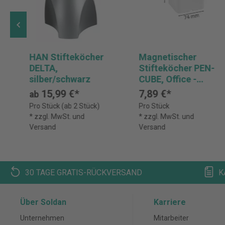
HAN Stifteköcher
Magnetischer
DELTA,
Stifteköcher PEN-
silber/schwarz
CUBE, Office -
Weiß
15,99 €*
7,89 €*
ab
Pro Stück (ab 2 Stück)
Pro Stück
* zzgl. MwSt. und
* zzgl. MwSt. und
Versand
Versand
30 TAGE GRATIS-RÜCKVERSAND
K
Über Soldan
Karriere
Unternehmen
Mitarbeiter