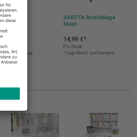
A Mesh-
SAKOTA Briefablage
änder mit 3
Mesh
14,99 €*
*
Pro Stück
k
* zzgl. MwSt. und Versand
MwSt. und Versand