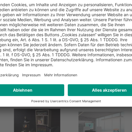
emmer
SAKOTA Mesh-
SAKOT
Büroklammernspender,
Briefst
mm, 12
rund
Fächer
2,29 €*
4,49 €
Pro Stück
Pro Stüc
sand
* zzgl. MwSt. und Versand
* zzgl. 