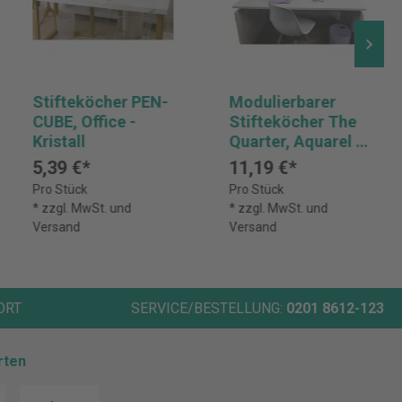
Stifteköcher PEN-
Modulierbarer
CUBE, Office -
Stifteköcher The
Kristall
Quarter, Aquarel -
Farben sortiert
5,39 €*
11,19 €*
Pro Stück
Pro Stück
* zzgl. MwSt. und
* zzgl. MwSt. und
Versand
Versand
ORT
SERVICE/BESTELLUNG:
0201 8612-123
rten