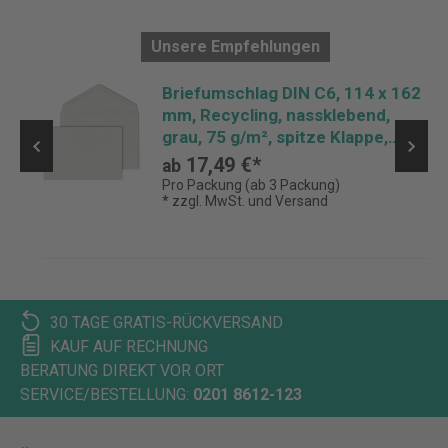
Unsere Empfehlungen
Briefumschlag DIN C6, 114 x 162
mm, Recycling, nassklebend,
grau, 75 g/m², spitze Klappe,
Pack: 1.000 Stück
17,49 €*
ab
Pro Packung (ab 3 Packung)
* zzgl. MwSt. und Versand
30 TAGE GRATIS-RÜCKVERSAND
KAUF AUF RECHNUNG
BERATUNG DIREKT VOR ORT
SERVICE/BESTELLUNG:
0201 8612-123