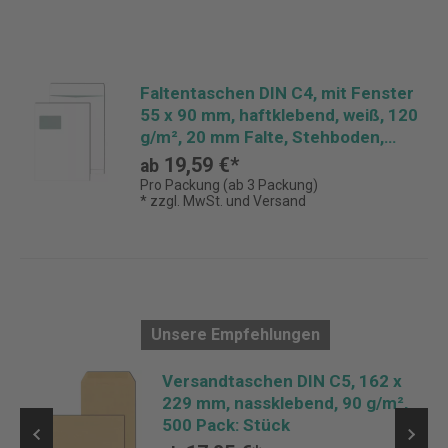
Faltentaschen DIN C4, mit Fenster
55 x 90 mm, haftklebend, weiß, 120
g/m², 20 mm Falte, Stehboden,
grauer Innendruck, Pack: 100 Stück
19,59 €*
ab
Pro Packung (ab 3 Packung)
* zzgl. MwSt. und Versand
Unsere Empfehlungen
Versandtaschen DIN C5, 162 x
229 mm, nassklebend, 90 g/m²,
500 Pack: Stück