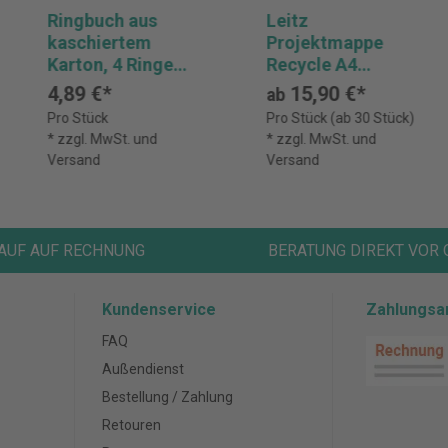
Ringbuch aus
Leitz
kaschiertem
Projektmappe
Karton, 4 Ringe
Recycle A4
30mm, Rücken
5Fächer schwarz
4,89 €*
15,90 €*
ab
40mm, 32x26cm
Pro Stück
Pro Stück (ab 30 Stück)
für DIN A4 -
* zzgl. MwSt. und
* zzgl. MwSt. und
Iderama - Hellblau
Versand
Versand
AUF AUF RECHNUNG
BERATUNG DIREKT VOR 
Kundenservice
Zahlungsa
FAQ
Außendienst
Bestellung / Zahlung
Retouren