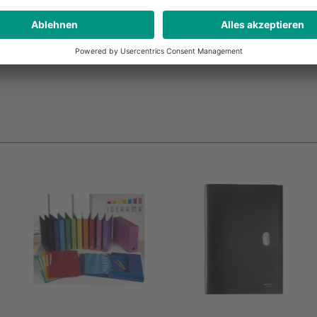
6,99 €*
ab
Pro Stück (ab 3 Stück)
sand
* zzgl. MwSt. und Versand