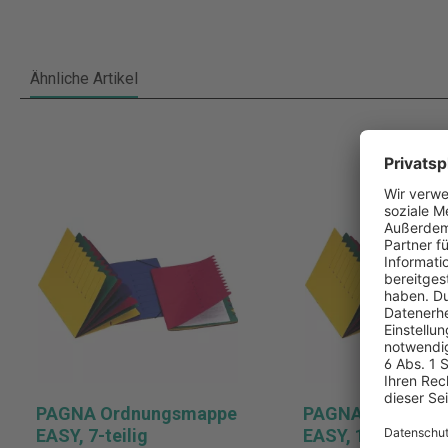
Ähnliche Artikel
PAGNA Ordnungsmappe
PAGNA Ordnung
EASY, 7-teilig
EASY, 12-teilig