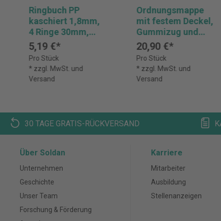
Ringbuch PP
Ordnungsmappe
kaschiert 1,8mm,
mit festem Deckel,
4 Ringe 30mm,
Gummizug und
Rückenbreite
dehnbarem
5,19 €*
20,90 €*
40mm, 32x26cm
Harmonika-
Pro Stück
Pro Stück
für DIN A4 -
Rücken, 12 Fächer
* zzgl. MwSt. und
* zzgl. MwSt. und
Orange
mit
Versand
Versand
Kunststofftaben 1-
12 Ordonator, für
Format DIN A4 -
Schwarz
30 TAGE GRATIS-RÜCKVERSAND
K
Über Soldan
Karriere
Unternehmen
Mitarbeiter
Geschichte
Ausbildung
Unser Team
Stellenanzeigen
Forschung & Förderung