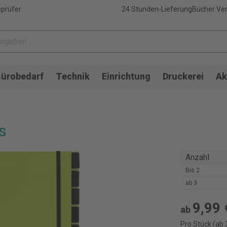
sprüfer
24 Stunden-Lieferung
Bücher Ver
ürobedarf
Technik
Einrichtung
Druckerei
Ak
s
Anzahl
Bis
2
ab
3
9,99 
ab
Pro Stück (ab 