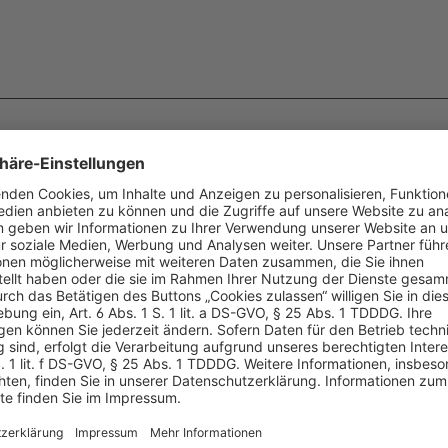
smappe
Pagna Ordnungsmappen
Desk Organizer