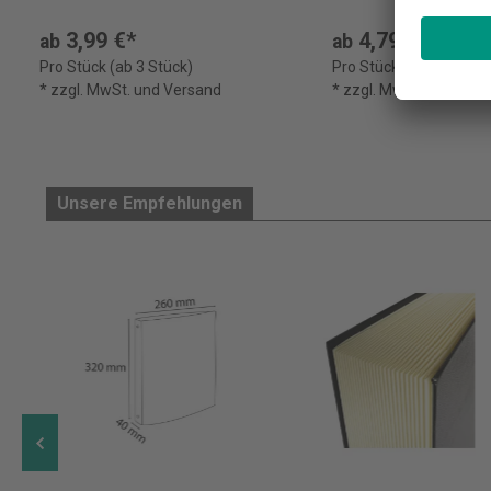
3,99 €*
4,79 €*
ab
ab
Pro Stück (ab 3 Stück)
Pro Stück (ab 3 Stück)
* zzgl. MwSt. und Versand
* zzgl. MwSt. und Ver
Unsere Empfehlungen