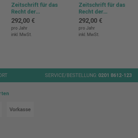
Zeitschrift für das
Zeitschrift für das
Recht der
Recht der
Abfallwirtschaft
Abfallwirtschaft
292,00 €
292,00 €
Abonnement
Abonnement
pro Jahr
pro Jahr
inkl. MwSt.
inkl. MwSt.
ORT
SERVICE/BESTELLUNG:
0201 8612-123
rten