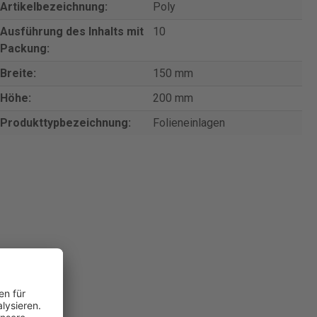
Artikelbezeichnung:
Poly
Ausführung des Inhalts mit
10
Packung:
Breite:
150 mm
Höhe:
200 mm
Produkttypbezeichnung:
Folieneinlagen