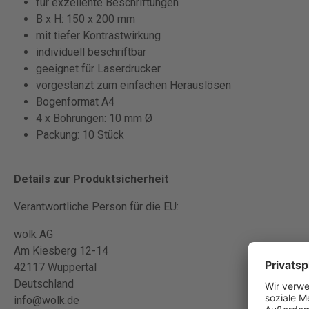
für exzellente Beschriftungen
B x H: 150 x 200 mm
mit tiefer Kontrastwirkung
individuell beschriftbar
geeignet für Laserdrucker
vorgestanzt zum einfachen Herauslösen
Bogenformat A4
4 x Bohrungen: 10 mm Ø
Packung: 10 Stück
Details zur Produktsicherheit
Verantwortliche Person für die EU:
wolk AG
Am Kiesberg 12-14
42117 Wuppertal
Deutschland
info@wolk.de