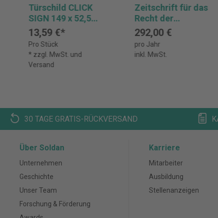
Türschild CLICK
Zeitschrift für das
SIGN 149 x 52,5
Recht der
mm
Abfallwirtschaft
13,59 €*
292,00 €
Abonnement
Pro Stück
pro Jahr
* zzgl. MwSt. und
inkl. MwSt.
Versand
30 TAGE GRATIS-RÜCKVERSAND
K
Über Soldan
Karriere
Unternehmen
Mitarbeiter
Geschichte
Ausbildung
Unser Team
Stellenanzeigen
Forschung & Förderung
Awards