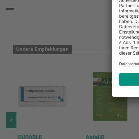
Unsere Empfehlungen
DURABLE
AbfallR -