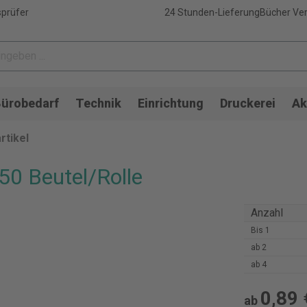
sprüfer
24 Stunden-Lieferung
Bücher Ver
ürobedarf
Technik
Einrichtung
Druckerei
Ak
rtikel
 50 Beutel/Rolle
Anzahl
Bis
1
ab
2
ab
4
0,89 
ab