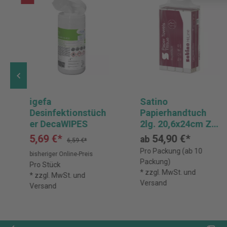
igefa
Satino
Desinfektionstüch
Papierhandtuch
er DecaWIPES
2lg. 20,6x24cm Z-
Falz ws 25x150Bl.
5,69 €*
54,90 €*
ab
6,59 €*
Pro Packung (ab 10
bisheriger Online-Preis
Packung)
Pro Stück
* zzgl. MwSt. und
* zzgl. MwSt. und
Versand
Versand