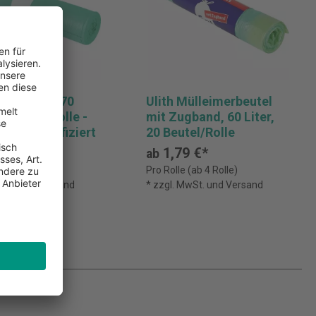
merbeutel, 70
Ulith Mülleimerbeutel
25 Beutel/Rolle -
mit Zugband, 60 Liter,
Engel zertifiziert
20 Beutel/Rolle
 €*
1,79 €*
ab
(ab 4 Rolle)
Pro Rolle (ab 4 Rolle)
MwSt. und Versand
* zzgl. MwSt. und Versand