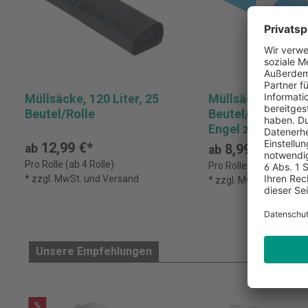
Müllsäcke, 120 Liter, 25
Müllsäcke, 180 Li
Beutel/Rolle
Beutel/Rolle - Bl
Engel zertifiziert
12,99 €*
8,99 €*
ab
ab
Pro Rolle (ab 4 Rolle)
Pro Rolle (ab 4 Rolle)
* zzgl. MwSt. und Versand
* zzgl. MwSt. und Ver
Unsere Empfehlungen
%