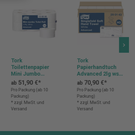
Tork
Tork
Toilettenpapier
Papierhandtuch
Mini Jumbo
Advanced 2lg ws
System 170m ws
15x250St
51,90 €*
70,90 €*
ab
ab
12 St.
Pro Packung (ab 10
Pro Packung (ab 10
Packung)
Packung)
* zzgl. MwSt. und
* zzgl. MwSt. und
Versand
Versand