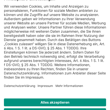
AGB
Datenschutz
Impressum
Sicherheitshinweis
Compliance
© 2026 Hans Soldan GmbH, alle Rechte vorbehalten. Das
Angebot ist für Industrie, Handel, freien Berufe zur Verwendung
in der selbständigen oder gewerblichen Tätigkeit bestimmt. *
Netto-Preise zzgl. gesetzlich gültiger MwSt., zzgl.
Versandkostenpauschale - ausgenommen Literatur-Artikel.