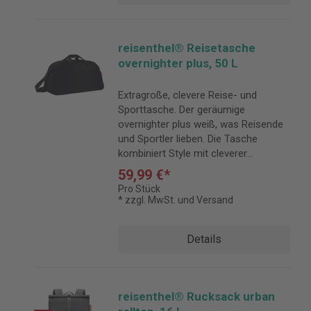
reisenthel® Reisetasche
overnighter plus, 50 L
Extragroße, clevere Reise- und
Sporttasche. Der geräumige
overnighter plus weiß, was Reisende
und Sportler lieben. Die Tasche
kombiniert Style mit cleverer
Organisation, so dass man sich
59,99 €*
einfach bewegen und auf die Reise
Pro Stück
konzentrieren kann. Und fürs Gym
* zzgl. MwSt. und Versand
lässt sich alles was mit muss
geordnet in ihr verstauen.
Details
reisenthel® Rucksack urban