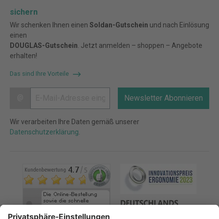
sichern
Wir schenken Ihnen einen
Soldan-Gutschein
und nach Einlösung
einen
DOUGLAS-Gutschein
. Jetzt anmelden – shoppen – Angebote
erhalten!
Das sind Ihre Vorteile
@
Newsletter Abonnieren
Wir verarbeiten Ihre Daten gemäß unserer
Datenschutzerklärung
.